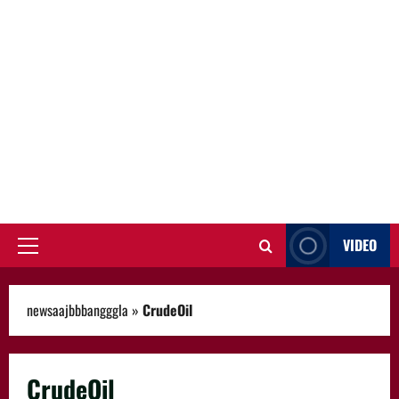
VIDEO
Primary
Menu
newsaajbbbangggla
»
CrudeOil
CrudeOil