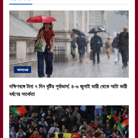
আবহাওয়া
দক্ষিণবঙ্গে টানা ৭ দিন বৃষ্টির পূর্বাভাস! ৪-৬ জুলাই ভারী থেকে অতি ভারী
বর্ষণের সতর্কতা