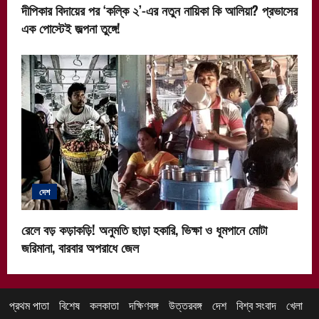
দীপিকার বিদায়ের পর ‘কল্কি ২’-এর নতুন নায়িকা কি আলিয়া? প্রভাসের
এক পোস্টেই জল্পনা তুঙ্গে!
দেশ
রেলে বড় কড়াকড়ি! অনুমতি ছাড়া হকারি, ভিক্ষা ও ধূমপানে মোটা
জরিমানা, বারবার অপরাধে জেল
প্রথম পাতা
বিশেষ
কলকাতা
দক্ষিণবঙ্গ
উত্তরবঙ্গ
দেশ
বিশ্ব সংবাদ
খেলা