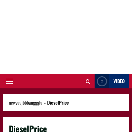
VIDEO
Primary
Menu
newsaajbbbangggla
»
DieselPrice
DieselPrice