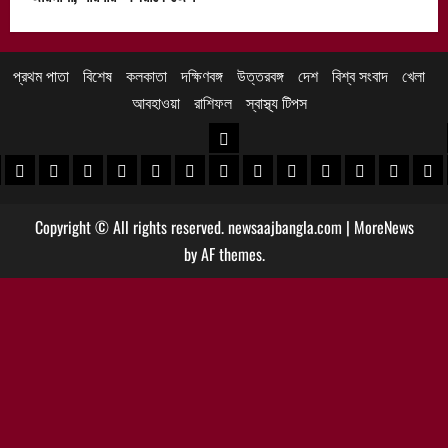
প্রথম পাতা
বিশেষ
কলকাতা
দক্ষিণবঙ্গ
উত্তরবঙ্গ
দেশ
বিশ্ব সংবাদ
খেলা
আবহাওয়া
রাশিফল
স্বাস্থ্য টিপস
উত্তরবঙ্গ
 খবর
েদিনীপুর খবর
়গ্রাম খবর
পুরুলিয়া খবর
বাঁকুড়া খবর
পশ্চিম বর্ধমান খবর
পূর্ব বর্ধমান খবর
বীরভূম খবর
মুর্শিদাবাদ খবর
কোচবিহার নিউজ
আলিপুরদুয়ার খবর
জলপাইগুড়ি খবর
শিলিগুড়ি খবর
উত্তর দিনাজপু
দক্ষিণ দি
মাল
Copyright © All rights reserved. newsaajbangla.com
|
MoreNews
by AF themes.