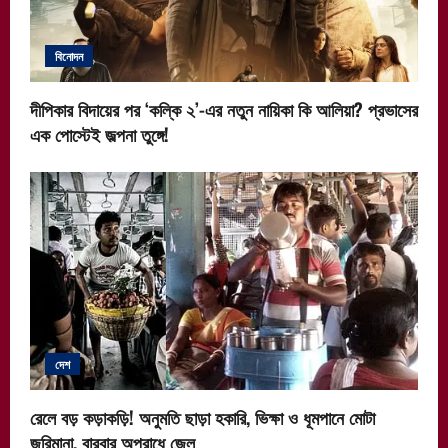
বিনোদন
দীপিকার বিদায়ের পর ‘কল্কি ২’-এর নতুন নায়িকা কি আলিয়া? প্রভাসের
এক পোস্টেই জল্পনা তুঙ্গে!
দেশ
রেলে বড় কড়াকড়ি! অনুমতি ছাড়া হকারি, ভিক্ষা ও ধূমপানে মোটা
জরিমানা, বারবার অপরাধে জেল