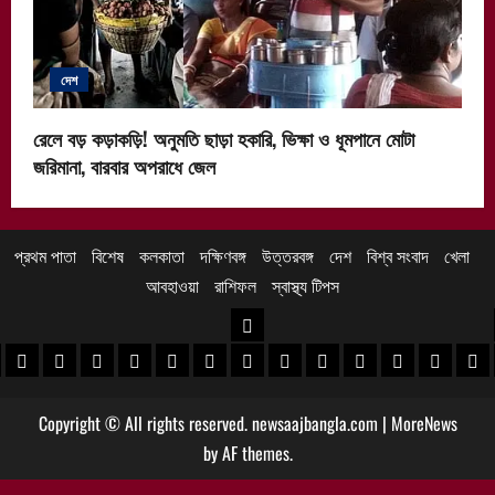
দেশ
রেলে বড় কড়াকড়ি! অনুমতি ছাড়া হকারি, ভিক্ষা ও ধূমপানে মোটা
জরিমানা, বারবার অপরাধে জেল
প্রথম পাতা
বিশেষ
কলকাতা
দক্ষিণবঙ্গ
উত্তরবঙ্গ
দেশ
বিশ্ব সংবাদ
খেলা
আবহাওয়া
রাশিফল
স্বাস্থ্য টিপস
উত্তরবঙ্গ
 খবর
েদিনীপুর খবর
়গ্রাম খবর
পুরুলিয়া খবর
বাঁকুড়া খবর
পশ্চিম বর্ধমান খবর
পূর্ব বর্ধমান খবর
বীরভূম খবর
মুর্শিদাবাদ খবর
কোচবিহার নিউজ
আলিপুরদুয়ার খবর
জলপাইগুড়ি খবর
শিলিগুড়ি খবর
উত্তর দিনাজপু
দক্ষিণ দি
মাল
Copyright © All rights reserved. newsaajbangla.com
|
MoreNews
by AF themes.