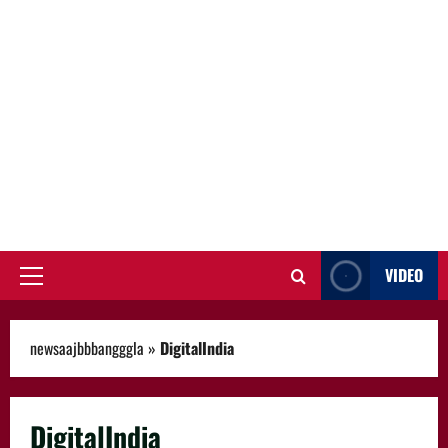
VIDEO
Primary
Menu
newsaajbbbangggla
»
DigitalIndia
DigitalIndia