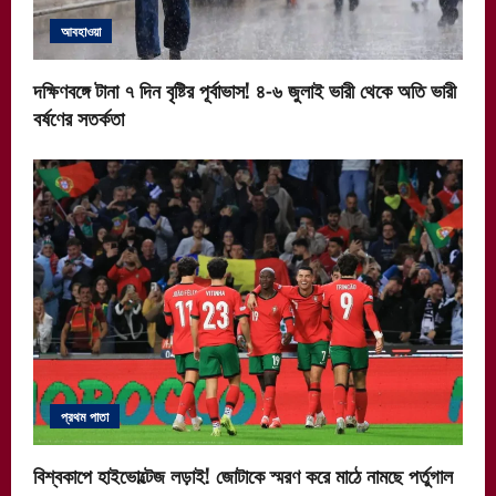
আবহাওয়া
দক্ষিণবঙ্গে টানা ৭ দিন বৃষ্টির পূর্বাভাস! ৪-৬ জুলাই ভারী থেকে অতি ভারী
বর্ষণের সতর্কতা
প্রথম পাতা
বিশ্বকাপে হাইভোল্টেজ লড়াই! জোটাকে স্মরণ করে মাঠে নামছে পর্তুগাল