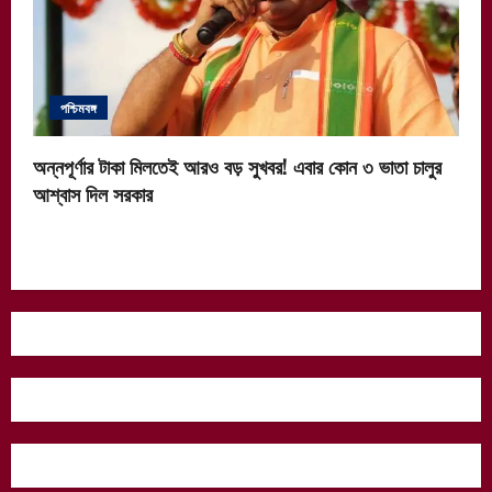
পশ্চিমবঙ্গ
অন্নপূর্ণার টাকা মিলতেই আরও বড় সুখবর! এবার কোন ৩ ভাতা চালুর
আশ্বাস দিল সরকার