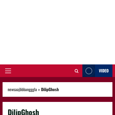
VIDEO
Primary
Menu
newsaajbbbangggla
»
DilipGhosh
DilipGhosh