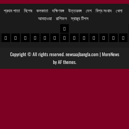
প্রথম পাতা
বিশেষ
কলকাতা
দক্ষিণবঙ্গ
উত্তরবঙ্গ
দেশ
বিশ্ব সংবাদ
খেলা
আবহাওয়া
রাশিফল
স্বাস্থ্য টিপস
উত্তরবঙ্গ
 খবর
েদিনীপুর খবর
়গ্রাম খবর
পুরুলিয়া খবর
বাঁকুড়া খবর
পশ্চিম বর্ধমান খবর
পূর্ব বর্ধমান খবর
বীরভূম খবর
মুর্শিদাবাদ খবর
কোচবিহার নিউজ
আলিপুরদুয়ার খবর
জলপাইগুড়ি খবর
শিলিগুড়ি খবর
উত্তর দিনাজপু
দক্ষিণ দি
মাল
Copyright © All rights reserved. newsaajbangla.com
|
MoreNews
by AF themes.