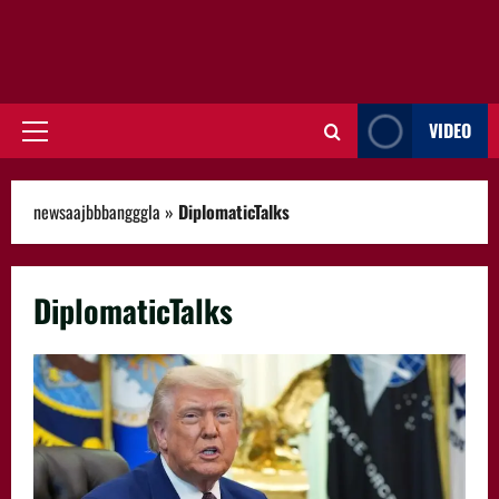
VIDEO
Primary
Menu
newsaajbbbangggla
»
DiplomaticTalks
DiplomaticTalks