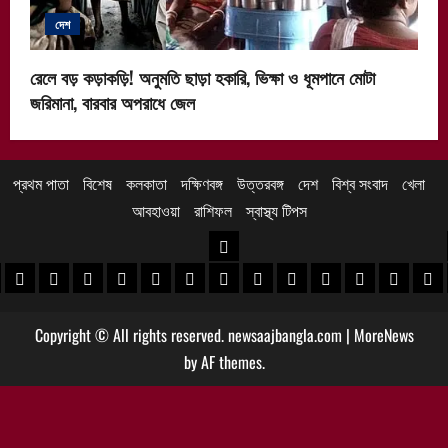
দেশ
রেলে বড় কড়াকড়ি! অনুমতি ছাড়া হকারি, ভিক্ষা ও ধূমপানে মোটা
জরিমানা, বারবার অপরাধে জেল
প্রথম পাতা
বিশেষ
কলকাতা
দক্ষিণবঙ্গ
উত্তরবঙ্গ
দেশ
বিশ্ব সংবাদ
খেলা
আবহাওয়া
রাশিফল
স্বাস্থ্য টিপস
উত্তরবঙ্গ
 খবর
েদিনীপুর খবর
়গ্রাম খবর
পুরুলিয়া খবর
বাঁকুড়া খবর
পশ্চিম বর্ধমান খবর
পূর্ব বর্ধমান খবর
বীরভূম খবর
মুর্শিদাবাদ খবর
কোচবিহার নিউজ
আলিপুরদুয়ার খবর
জলপাইগুড়ি খবর
শিলিগুড়ি খবর
উত্তর দিনাজপু
দক্ষিণ দি
মাল
Copyright © All rights reserved. newsaajbangla.com
|
MoreNews
by AF themes.