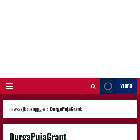
VIDEO
Primary
Menu
newsaajbbbangggla
»
DurgaPujaGrant
DurgaPujaGrant