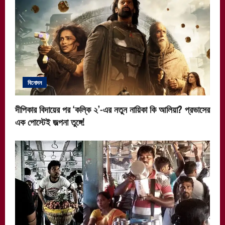
বিনোদন
দীপিকার বিদায়ের পর ‘কল্কি ২’-এর নতুন নায়িকা কি আলিয়া? প্রভাসের
এক পোস্টেই জল্পনা তুঙ্গে!