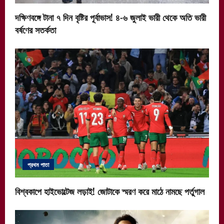
দক্ষিণবঙ্গে টানা ৭ দিন বৃষ্টির পূর্বাভাস! ৪-৬ জুলাই ভারী থেকে অতি ভারী
বর্ষণের সতর্কতা
প্রথম পাতা
বিশ্বকাপে হাইভোল্টেজ লড়াই! জোটাকে স্মরণ করে মাঠে নামছে পর্তুগাল