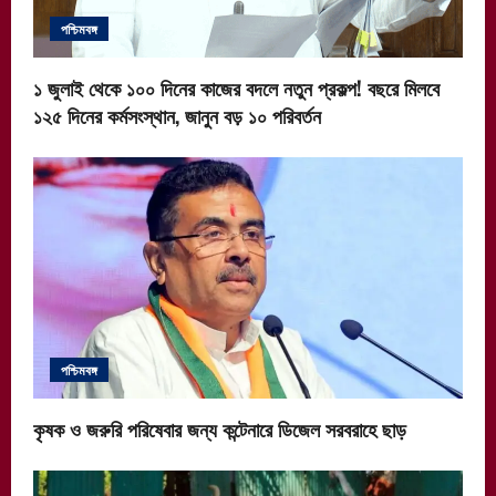
o
পশ্চিমবঙ্গ
n
১ জুলাই থেকে ১০০ দিনের কাজের বদলে নতুন প্রকল্প! বছরে মিলবে
১২৫ দিনের কর্মসংস্থান, জানুন বড় ১০ পরিবর্তন
পশ্চিমবঙ্গ
কৃষক ও জরুরি পরিষেবার জন্য কন্টেনারে ডিজেল সরবরাহে ছাড়