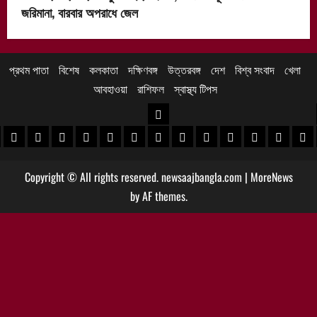
জরিমানা, বারবার অপরাধে জেল
প্রথম পাতা
বিশেষ
কলকাতা
দক্ষিণবঙ্গ
উত্তরবঙ্গ
দেশ
বিশ্ব সংবাদ
খেলা
আবহাওয়া
রাশিফল
স্বাস্থ্য টিপস
উত্তরবঙ্গ
 খবর
েদিনীপুর খবর
়গ্রাম খবর
পুরুলিয়া খবর
বাঁকুড়া খবর
পশ্চিম বর্ধমান খবর
পূর্ব বর্ধমান খবর
বীরভূম খবর
মুর্শিদাবাদ খবর
কোচবিহার নিউজ
আলিপুরদুয়ার খবর
জলপাইগুড়ি খবর
শিলিগুড়ি খবর
উত্তর দিনাজপু
দক্ষিণ দি
মাল
Copyright © All rights reserved. newsaajbangla.com
|
MoreNews
by AF themes.