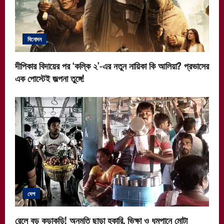
বিনোদন
দীপিকার বিদায়ের পর ‘কল্কি ২’-এর নতুন নায়িকা কি আলিয়া? প্রভাসের
এক পোস্টেই জল্পনা তুঙ্গে!
দেশ
রেলে বড় কড়াকড়ি! অনুমতি ছাড়া হকারি, ভিক্ষা ও ধূমপানে মোটা