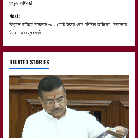
শুভেন্দু অধিকারী
s
Next:
t
বিশ্ববঙ্গ বাণিজ্য সম্মেলনে ৬৩৫ কোটি টাকার খরচে দুর্নীতির অভিযোগ! তদন্তের
n
নির্দেশ, সরব মুখ্যমন্ত্রী
a
v
RELATED STORIES
i
g
a
t
i