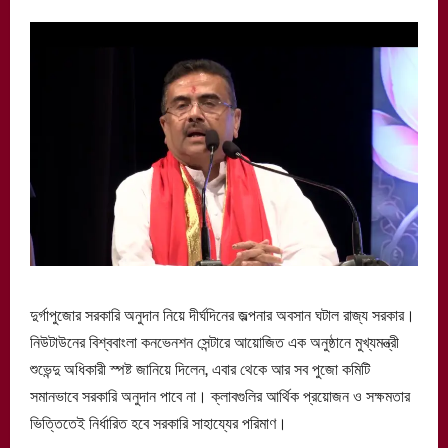
দুর্গাপুজোর সরকারি অনুদান নিয়ে দীর্ঘদিনের জল্পনার অবসান ঘটাল রাজ্য সরকার।
নিউটাউনের বিশ্ববাংলা কনভেনশন সেন্টারে আয়োজিত এক অনুষ্ঠানে মুখ্যমন্ত্রী
শুভেন্দু অধিকারী স্পষ্ট জানিয়ে দিলেন, এবার থেকে আর সব পুজো কমিটি
সমানভাবে সরকারি অনুদান পাবে না। ক্লাবগুলির আর্থিক প্রয়োজন ও সক্ষমতার
ভিত্তিতেই নির্ধারিত হবে সরকারি সাহায্যের পরিমাণ।