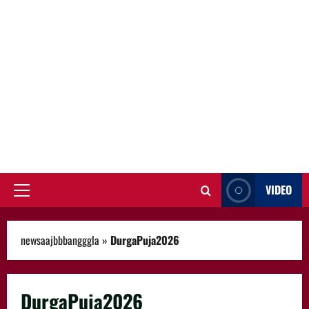
VIDEO
Primary
Menu
newsaajbbbangggla
»
DurgaPuja2026
DurgaPuja2026