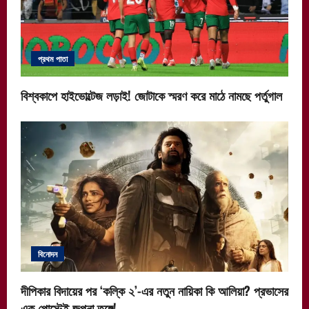
প্রথম পাতা
বিশ্বকাপে হাইভোল্টেজ লড়াই! জোটাকে স্মরণ করে মাঠে নামছে পর্তুগাল
বিনোদন
দীপিকার বিদায়ের পর ‘কল্কি ২’-এর নতুন নায়িকা কি আলিয়া? প্রভাসের
এক পোস্টেই জল্পনা তুঙ্গে!