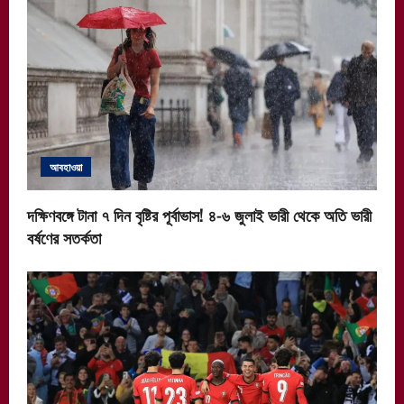
আবহাওয়া
দক্ষিণবঙ্গে টানা ৭ দিন বৃষ্টির পূর্বাভাস! ৪-৬ জুলাই ভারী থেকে অতি ভারী
বর্ষণের সতর্কতা