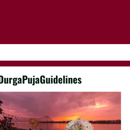
DurgaPujaGuidelines