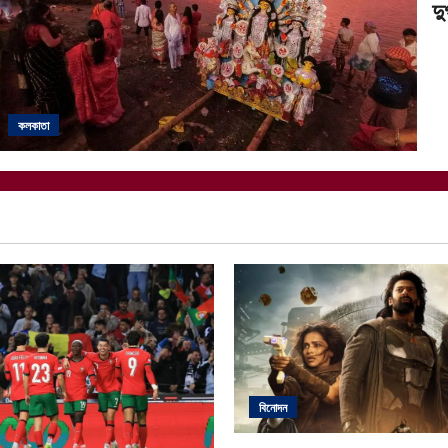
দু
কলকাতা
বিনোদন