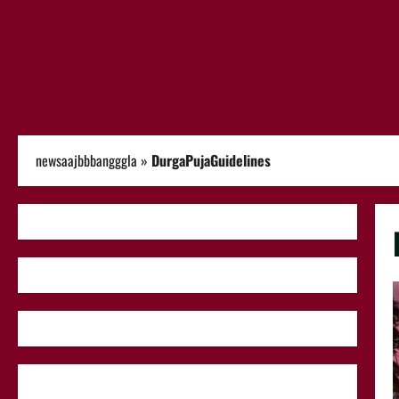
newsaajbbbangggla
»
DurgaPujaGuidelines