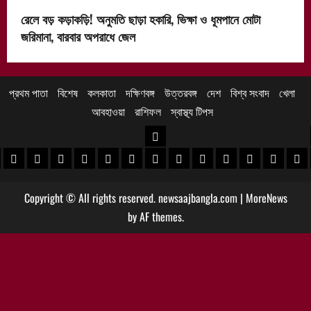
রেলে বড় কড়াকড়ি! অনুমতি ছাড়া হকারি, ভিক্ষা ও ধূমপানে মোটা
জরিমানা, বারবার অপরাধে জেল
প্রথম পাতা
বিশেষ
কলকাতা
দক্ষিণবঙ্গ
উত্তরবঙ্গ
দেশ
বিশ্ব সংবাদ
খেলা
আবহাওয়া
রাশিফল
স্বাস্থ্য টিপস
উত্তরবঙ্গ
 খবর
েদিনীপুর খবর
়গ্রাম খবর
পুরুলিয়া খবর
বাঁকুড়া খবর
পশ্চিম বর্ধমান খবর
পূর্ব বর্ধমান খবর
বীরভূম খবর
মুর্শিদাবাদ খবর
কোচবিহার নিউজ
আলিপুরদুয়ার খবর
জলপাইগুড়ি খবর
শিলিগুড়ি খবর
উত্তর দিনাজপু
দক্ষিণ দি
মাল
Copyright © All rights reserved. newsaajbangla.com
|
MoreNews
by AF themes.