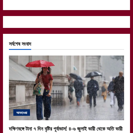
সর্বশেষ সংবাদ
আবহাওয়া
দক্ষিণবঙ্গে টানা ৭ দিন বৃষ্টির পূর্বাভাস! ৪-৬ জুলাই ভারী থেকে অতি ভারী