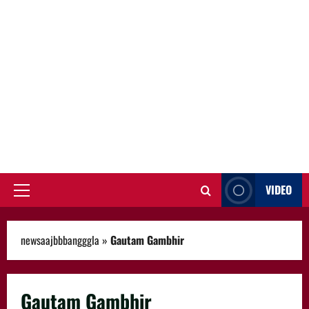
VIDEO
Primary
Menu
newsaajbbbangggla
»
Gautam Gambhir
Gautam Gambhir