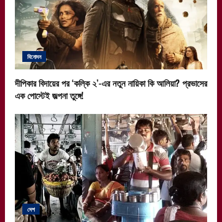
বিনোদন
দীপিকার বিদায়ের পর ‘কল্কি ২’-এর নতুন নায়িকা কি আলিয়া? প্রভাসের
এক পোস্টেই জল্পনা তুঙ্গে!
দেশ