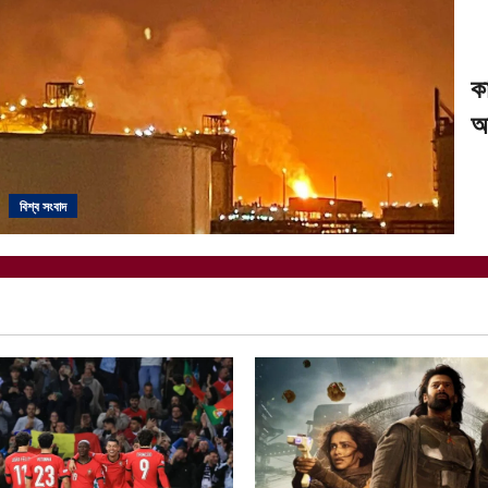
ক
অ
বিশ্ব সংবাদ