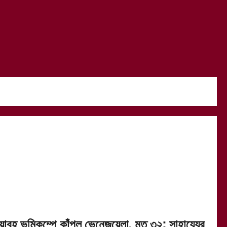
য়াবহ ভূমিকম্পে কাঁপল ভেনেজুয়েলা, মৃত ৩২; সাহায্যের