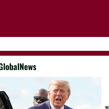
GlobalNews
ভ