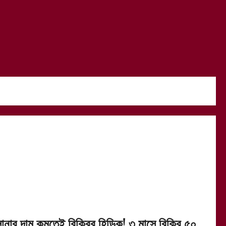
োনার দাম কমতেই বিক্রির হিড়িক! ৩ মাসে বিক্রি ৫০