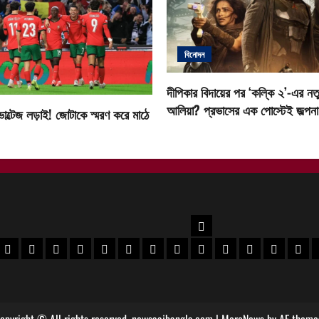
বিনোদন
দীপিকার বিদায়ের পর ‘কল্কি ২’-এর নতু
আলিয়া? প্রভাসের এক পোস্টেই জল্পনা ত
োল্টেজ লড়াই! জোটাকে স্মরণ করে মাঠে
উত্তরবঙ্গ
বর
 মেদিনীপুর খবর
পশ্চিম মেদিনীপুর খবর
ঝাড়গ্রাম খবর
পুরুলিয়া খবর
বাঁকুড়া খবর
পশ্চিম বর্ধমান খবর
পূর্ব বর্ধমান খবর
বীরভূম খবর
মুর্শিদাবাদ খবর
কোচবিহার নিউজ
আলিপুরদুয়ার খবর
জলপাইগুড়ি খবর
শিলিগুড়ি খ
উত্তর
opyright © All rights reserved. newsaajbangla.com
|
MoreNews
by AF theme