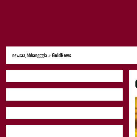
newsaajbbbangggla
»
GoldNews