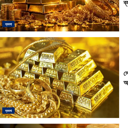
ব্
ব্যবসা
স
আ
ব্যবসা