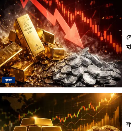
স
হ
ব্যবসা
সপ