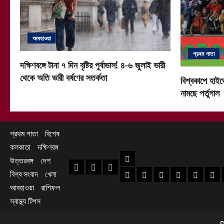
আবহাওয়া
প্রথম পাতা
দক্ষিণবঙ্গে টানা ৭ দিন বৃষ্টির পূর্বাভাস! ৪-৬ জুলাই ভারী
থেকে অতি ভারী বর্ষণের সতর্কতা
বিশ্বকাপে হাইভ
নামছে পর্তুগাল
প্রথম পাতা
বিশেষ
কলকাতা
দক্ষিণবঙ্গ
দক্ষিণবঙ্গ
উত্তরবঙ্গ
দেশ
প্রথম পাতা
বিশেষ
কলকাতা
বিশ্ব সংবাদ
খেলা
হাওড়া খবর
দক্ষিণ ২৪ পরগনা খবর
উত্তর ২৪ পরগনা খ
হুগলি খবর
নদিয়া খবর
পূর্ব
আবহাওয়া
রাশিফল
স্বাস্থ্য টিপস
C