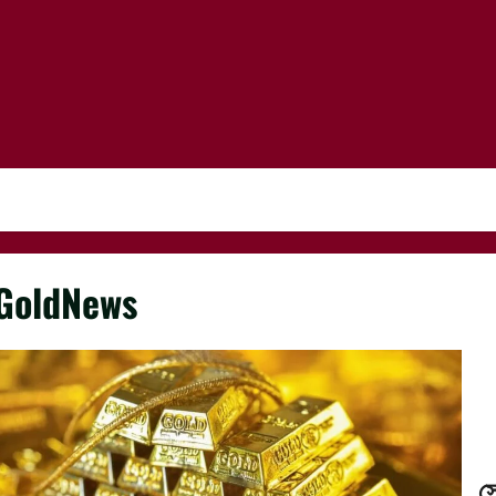
GoldNews
স