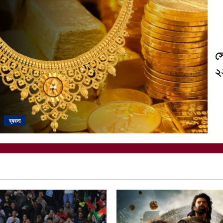
স
২
ব্যবসা