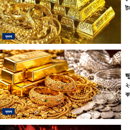
ট
ব্যবসা
জ
২
ক
ব্যবসা