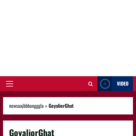
VIDEO
Primary
Menu
newsaajbbbangggla
»
GoyaliorGhat
GoyaliorGhat