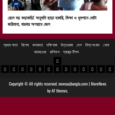
দেশ
রেলে বড় কড়াকড়ি! অনুমতি ছাড়া হকারি, ভিক্ষা ও ধূমপানে মোটা
জরিমানা, বারবার অপরাধে জেল
প্রথম পাতা
বিশেষ
কলকাতা
দক্ষিণবঙ্গ
উত্তরবঙ্গ
দেশ
বিশ্ব সংবাদ
খেলা
আবহাওয়া
রাশিফল
স্বাস্থ্য টিপস
উত্তরবঙ্গ
 খবর
েদিনীপুর খবর
়গ্রাম খবর
পুরুলিয়া খবর
বাঁকুড়া খবর
পশ্চিম বর্ধমান খবর
পূর্ব বর্ধমান খবর
বীরভূম খবর
মুর্শিদাবাদ খবর
কোচবিহার নিউজ
আলিপুরদুয়ার খবর
জলপাইগুড়ি খবর
শিলিগুড়ি খবর
উত্তর দিনাজপু
দক্ষিণ দি
মাল
Copyright © All rights reserved. newsaajbangla.com
|
MoreNews
by AF themes.