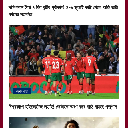
দক্ষিণবঙ্গে টানা ৭ দিন বৃষ্টির পূর্বাভাস! ৪-৬ জুলাই ভারী থেকে অতি ভারী
বর্ষণের সতর্কতা
প্রথম পাতা
বিশ্বকাপে হাইভোল্টেজ লড়াই! জোটাকে স্মরণ করে মাঠে নামছে পর্তুগাল