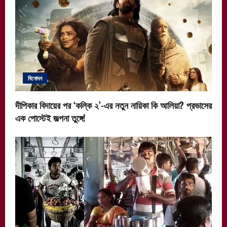
বিনোদন
দীপিকার বিদায়ের পর ‘কল্কি ২’-এর নতুন নায়িকা কি আলিয়া? প্রভাসের
এক পোস্টেই জল্পনা তুঙ্গে!