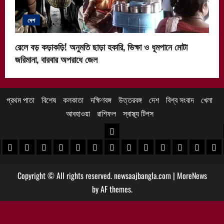
দেশ
রেলে বড় কড়াকড়ি! অনুমতি ছাড়া হকারি, ভিক্ষা ও ধূমপানে মোটা
জরিমানা, বারবার অপরাধে জেল
প্রথম পাতা
বিশেষ
কলকাতা
দক্ষিণবঙ্গ
উত্তরবঙ্গ
দেশ
বিশ্ব সংবাদ
খেলা
আবহাওয়া
রাশিফল
স্বাস্থ্য টিপস
উত্তরবঙ্গ
 খবর
েদিনীপুর খবর
়গ্রাম খবর
পুরুলিয়া খবর
বাঁকুড়া খবর
পশ্চিম বর্ধমান খবর
পূর্ব বর্ধমান খবর
বীরভূম খবর
মুর্শিদাবাদ খবর
কোচবিহার নিউজ
আলিপুরদুয়ার খবর
জলপাইগুড়ি খবর
শিলিগুড়ি খবর
উত্তর দিনাজপু
দক্ষিণ দি
মাল
Copyright © All rights reserved. newsaajbangla.com
|
MoreNews
by AF themes.