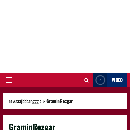
VIDEO
Primary
Menu
newsaajbbbangggla
»
GraminRozgar
GraminRozgar