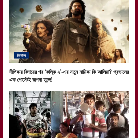
বিনোদন
দীপিকার বিদায়ের পর ‘কল্কি ২’-এর নতুন নায়িকা কি আলিয়া? প্রভাসের
এক পোস্টেই জল্পনা তুঙ্গে!