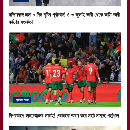
দক্ষিণবঙ্গে টানা ৭ দিন বৃষ্টির পূর্বাভাস! ৪-৬ জুলাই ভারী থেকে অতি ভারী
বর্ষণের সতর্কতা
প্রথম পাতা
বিশ্বকাপে হাইভোল্টেজ লড়াই! জোটাকে স্মরণ করে মাঠে নামছে পর্তুগাল