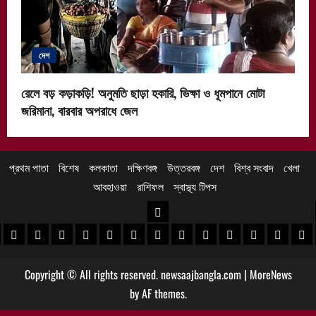
দেশ
রেলে বড় কড়াকড়ি! অনুমতি ছাড়া হকারি, ভিক্ষা ও ধূমপানে মোটা
জরিমানা, বারবার অপরাধে জেল
প্রথম পাতা
বিশেষ
কলকাতা
দক্ষিণবঙ্গ
উত্তরবঙ্গ
দেশ
বিশ্ব সংবাদ
খেলা
আবহাওয়া
রাশিফল
স্বাস্থ্য টিপস
উত্তরবঙ্গ
 খবর
েদিনীপুর খবর
়গ্রাম খবর
পুরুলিয়া খবর
বাঁকুড়া খবর
পশ্চিম বর্ধমান খবর
পূর্ব বর্ধমান খবর
বীরভূম খবর
মুর্শিদাবাদ খবর
কোচবিহার নিউজ
আলিপুরদুয়ার খবর
জলপাইগুড়ি খবর
শিলিগুড়ি খবর
উত্তর দিনাজপু
দক্ষিণ দি
মাল
Copyright © All rights reserved. newsaajbangla.com
|
MoreNews
by AF themes.