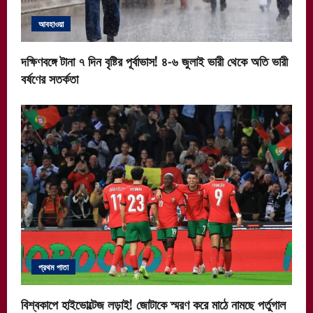
আবহাওয়া
দক্ষিণবঙ্গে টানা ৭ দিন বৃষ্টির পূর্বাভাস! ৪-৬ জুলাই ভারী থেকে অতি ভারী
বর্ষণের সতর্কতা
প্রথম পাতা
বিশ্বকাপে হাইভোল্টেজ লড়াই! জোটাকে স্মরণ করে মাঠে নামছে পর্তুগাল