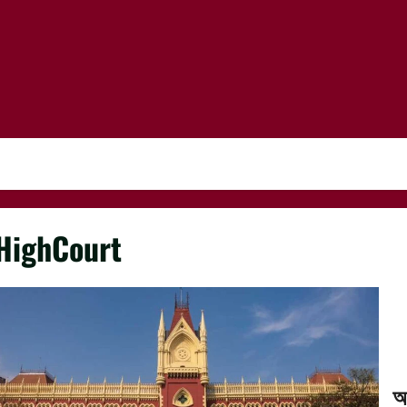
HighCourt
আ