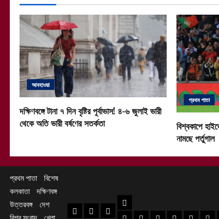
আবহাওয়া
প্রথম পাতা
দক্ষিণবঙ্গে টানা ৭ দিন বৃষ্টির পূর্বাভাস! ৪-৬ জুলাই ভারী
থেকে অতি ভারী বর্ষণের সতর্কতা
বিশ্বকাপে হাইভ
নামছে পর্তুগাল
প্রথম পাতা
বিশেষ
কলকাতা
দক্ষিণবঙ্গ
দক্ষিণবঙ্গ
উত্তরবঙ্গ
দেশ
প্রথম পাতা
বিশেষ
কলকাতা
বিশ্ব সংবাদ
খেলা
হাওড়া খবর
দক্ষিণ ২৪ পরগনা খবর
উত্তর ২৪ পরগনা খ
হুগলি খবর
নদিয়া খবর
পূর্ব