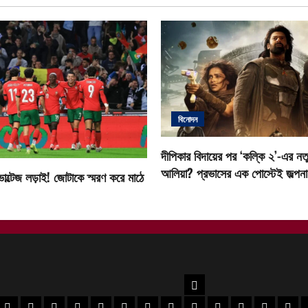
বিনোদন
দীপিকার বিদায়ের পর ‘কল্কি ২’-এর নতু
আলিয়া? প্রভাসের এক পোস্টেই জল্পনা ত
োল্টেজ লড়াই! জোটাকে স্মরণ করে মাঠে
উত্তরবঙ্গ
বর
 মেদিনীপুর খবর
পশ্চিম মেদিনীপুর খবর
ঝাড়গ্রাম খবর
পুরুলিয়া খবর
বাঁকুড়া খবর
পশ্চিম বর্ধমান খবর
পূর্ব বর্ধমান খবর
বীরভূম খবর
মুর্শিদাবাদ খবর
কোচবিহার নিউজ
আলিপুরদুয়ার খবর
জলপাইগুড়ি খবর
শিলিগুড়ি খ
উত্তর