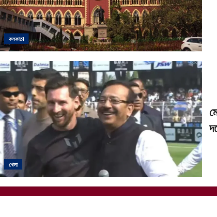
কলকাতা
ম
দ
খেলা