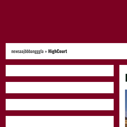
newsaajbbbangggla
»
HighCourt