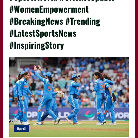
#WomenEmpowerment
#BreakingNews #Trending
#LatestSportsNews
#InspiringStory
ক্রিকেট