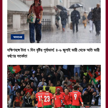
আবহাওয়া
দক্ষিণবঙ্গে টানা ৭ দিন বৃষ্টির পূর্বাভাস! ৪-৬ জুলাই ভারী থেকে অতি ভারী
বর্ষণের সতর্কতা