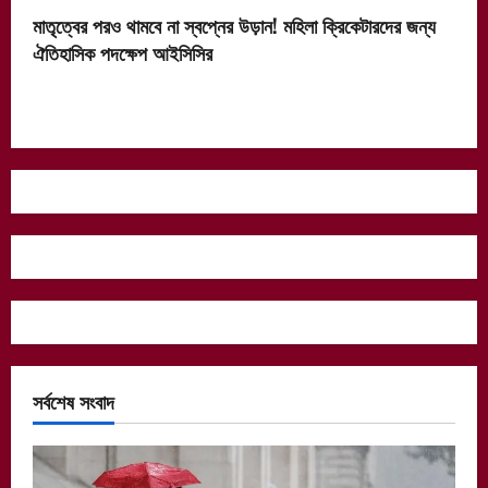
মাতৃত্বের পরও থামবে না স্বপ্নের উড়ান! মহিলা ক্রিকেটারদের জন্য
ঐতিহাসিক পদক্ষেপ আইসিসির
সর্বশেষ সংবাদ