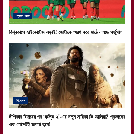
প্রথম পাতা
বিশ্বকাপে হাইভোল্টেজ লড়াই! জোটাকে স্মরণ করে মাঠে নামছে পর্তুগাল
বিনোদন
দীপিকার বিদায়ের পর ‘কল্কি ২’-এর নতুন নায়িকা কি আলিয়া? প্রভাসের
এক পোস্টেই জল্পনা তুঙ্গে!