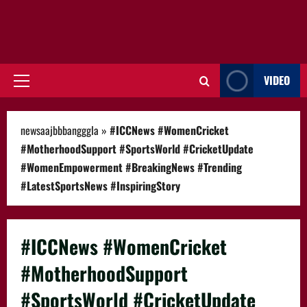
VIDEO
Primary
Menu
newsaajbbbangggla
»
#ICCNews #WomenCricket
#MotherhoodSupport #SportsWorld #CricketUpdate
#WomenEmpowerment #BreakingNews #Trending
#LatestSportsNews #InspiringStory
#ICCNews #WomenCricket
#MotherhoodSupport
#SportsWorld #CricketUpdate