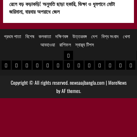
রেলে বড় কড়াকড়ি! অনুমতি ছাড়া হকারি, ভিক্ষা ও ধূমপানে মোটা
জরিমানা, বারবার অপরাধে জেল
প্রথম পাতা
বিশেষ
কলকাতা
দক্ষিণবঙ্গ
উত্তরবঙ্গ
দেশ
বিশ্ব সংবাদ
খেলা
আবহাওয়া
রাশিফল
স্বাস্থ্য টিপস
উত্তরবঙ্গ
 খবর
েদিনীপুর খবর
়গ্রাম খবর
পুরুলিয়া খবর
বাঁকুড়া খবর
পশ্চিম বর্ধমান খবর
পূর্ব বর্ধমান খবর
বীরভূম খবর
মুর্শিদাবাদ খবর
কোচবিহার নিউজ
আলিপুরদুয়ার খবর
জলপাইগুড়ি খবর
শিলিগুড়ি খবর
উত্তর দিনাজপু
দক্ষিণ দি
মাল
Copyright © All rights reserved. newsaajbangla.com
|
MoreNews
by AF themes.