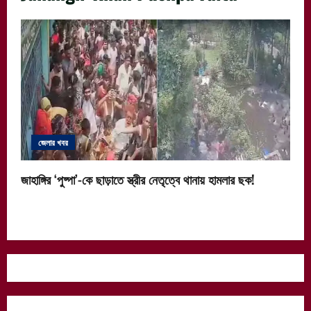
জেলার খবর
জাহাঙ্গির ‘পুষ্পা’-কে ছাড়াতে স্ত্রীর নেতৃত্বে থানায় হামলার ছক!