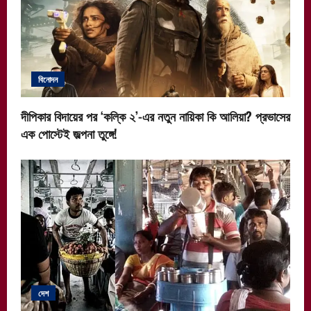
বিনোদন
দীপিকার বিদায়ের পর ‘কল্কি ২’-এর নতুন নায়িকা কি আলিয়া? প্রভাসের
এক পোস্টেই জল্পনা তুঙ্গে!
দেশ