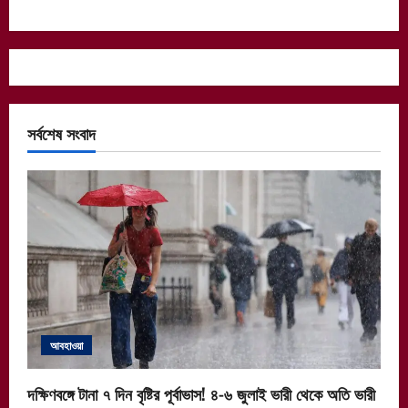
সর্বশেষ সংবাদ
আবহাওয়া
দক্ষিণবঙ্গে টানা ৭ দিন বৃষ্টির পূর্বাভাস! ৪-৬ জুলাই ভারী থেকে অতি ভারী