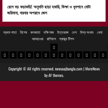
রেলে বড় কড়াকড়ি! অনুমতি ছাড়া হকারি, ভিক্ষা ও ধূমপানে মোটা
জরিমানা, বারবার অপরাধে জেল
প্রথম পাতা
বিশেষ
কলকাতা
দক্ষিণবঙ্গ
উত্তরবঙ্গ
দেশ
বিশ্ব সংবাদ
খেলা
আবহাওয়া
রাশিফল
স্বাস্থ্য টিপস
উত্তরবঙ্গ
 খবর
েদিনীপুর খবর
়গ্রাম খবর
পুরুলিয়া খবর
বাঁকুড়া খবর
পশ্চিম বর্ধমান খবর
পূর্ব বর্ধমান খবর
বীরভূম খবর
মুর্শিদাবাদ খবর
কোচবিহার নিউজ
আলিপুরদুয়ার খবর
জলপাইগুড়ি খবর
শিলিগুড়ি খবর
উত্তর দিনাজপু
দক্ষিণ দি
মাল
Copyright © All rights reserved. newsaajbangla.com
|
MoreNews
by AF themes.