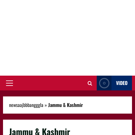
VIDEO
Primary
Menu
newsaajbbbangggla
»
Jammu & Kashmir
Jammu & Kashmir