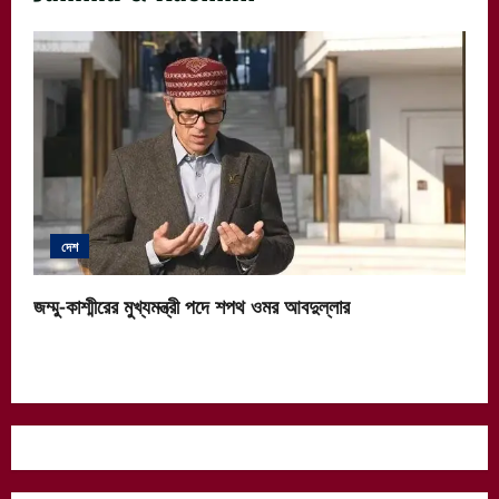
দেশ
জম্মু-কাশ্মীরের মুখ্যমন্ত্রী পদে শপথ ওমর আবদুল্লার