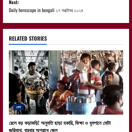
s
Next:
Daily horoscope in bengali ২৭ অক্টোবর ২০২৪
t
n
a
RELATED STORIES
v
i
g
a
t
দেশ
i
রেলে বড় কড়াকড়ি! অনুমতি ছাড়া হকারি, ভিক্ষা ও ধূমপানে মোটা
o
জরিমানা, বারবার অপরাধে জেল