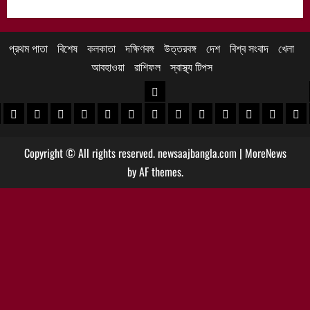
প্রথম পাতা
বিশেষ
কলকাতা
দক্ষিণবঙ্গ
উত্তরবঙ্গ
দেশ
বিশ্ব সংবাদ
খেলা
আবহাওয়া
রাশিফল
স্বাস্থ্য টিপস
উত্তরবঙ্গ
 খবর
েদিনীপুর খবর
়গ্রাম খবর
পুরুলিয়া খবর
বাঁকুড়া খবর
পশ্চিম বর্ধমান খবর
পূর্ব বর্ধমান খবর
বীরভূম খবর
মুর্শিদাবাদ খবর
কোচবিহার নিউজ
আলিপুরদুয়ার খবর
জলপাইগুড়ি খবর
শিলিগুড়ি খবর
উত্তর দিনাজপু
দক্ষিণ দি
মাল
Copyright © All rights reserved. newsaajbangla.com
|
MoreNews
by AF themes.