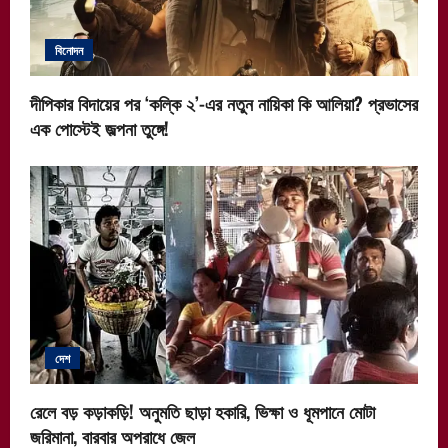
বিনোদন
দীপিকার বিদায়ের পর ‘কল্কি ২’-এর নতুন নায়িকা কি আলিয়া? প্রভাসের
এক পোস্টেই জল্পনা তুঙ্গে!
দেশ
রেলে বড় কড়াকড়ি! অনুমতি ছাড়া হকারি, ভিক্ষা ও ধূমপানে মোটা
জরিমানা, বারবার অপরাধে জেল