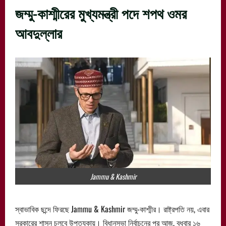
জম্মু-কাশ্মীরের মুখ্যমন্ত্রী পদে শপথ ওমর
আবদুল্লার
Jammu & Kashmir
স্বাভাবিক ছন্দে ফিরছে Jammu & Kashmir জম্মু-কাশ্মীর। রাষ্ট্রপতি নয়, এবার
সরকারের শাসন চলবে উপত্যকায়। বিধানসভা নির্বাচনের পর আজ, বুধবার ১৬