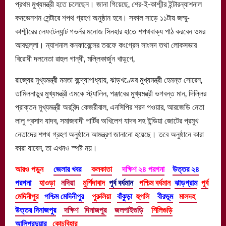
প্রথম মুখ্যমন্ত্রী হতে চলেছেন। জানা গিয়েছে, শের-ই-কাশ্মীর ইন্টারন্যাশনাল
কনভেনশন সেন্টারে শপথ গ্রহণ অনুষ্ঠান হবে। সকাল সাড়ে ১১টায় জম্মু-
কাশ্মীরের লেফটেন্যান্ট গভর্নর মনোজ সিনহার হাতে শপথবাক্য পাঠ করবেন ওমর
আবদুল্লা। ন্যাশনাল কনফারেন্সের তরফে কংগ্রেস সাংসদ তথা লোকসভার
বিরোধী দলনেতা রাহুল গান্ধী, মল্লিকার্জুন খাড়্গে,
রাজ্যের মুখ্যমন্ত্রী মমতা বন্দ্যোপাধ্যায়, ঝাড়খণ্ডের মুখ্যমন্ত্রী হেমন্ত সোরেন,
তামিলনাড়ুর মুখ্যমন্ত্রী এমকে স্ট্যালিন, পঞ্জাবের মুখ্যমন্ত্রী ভগবন্ত মান, দিল্লির
প্রাক্তন মুখ্যমন্ত্রী অরবিন্দ কেজরীবাল, এনসিপির শরদ পওয়ার, আরজেডি নেতা
লালু প্রসাদ যাদব, সমাজবাদী পার্টির অখিলেশ যাদব সহ ইন্ডিয়া জোটের প্রমুখ
নেতাদের শপথ গ্রহণ অনুষ্ঠানে আমন্ত্রণ জানানো হয়েছে। তবে অনুষ্ঠানে কারা
কারা যাবেন, তা এখনও স্পষ্ট নয়।
আরও পড়ুন
জেলার খবর
কলকাতা
দক্ষিণ ২৪ পরগনা
উত্তর ২৪
পরগনা
হাওড়া
নদিয়া
মুর্শিদাবাদ
পূর্ব বর্ধমান
পশ্চিম বর্ধমান
ঝাড়গ্রাম
পূর্ব
মেদিনীপুর
পশ্চিম মেদিনীপুর
পুরুলিয়া
বাঁকুড়া
হুগলি
বীরভূম
মালদহ
উত্তর দিনাজপুর
দক্ষিণ দিনাজপুর
জলপাইগুড়ি
শিলিগুড়ি
আলিপুরদুয়ার
কোচবিহার