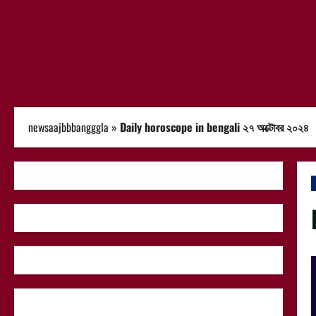
newsaajbbbangggla
»
Daily horoscope in bengali ২৭ অক্টোবর ২০২৪