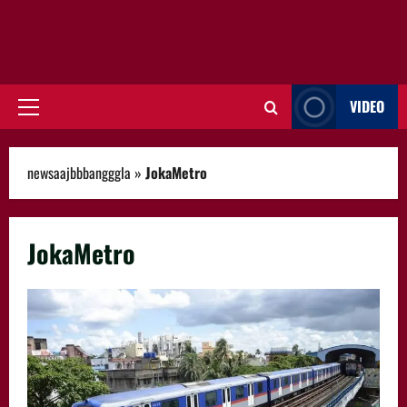
VIDEO
Primary
Menu
newsaajbbbangggla
»
JokaMetro
JokaMetro