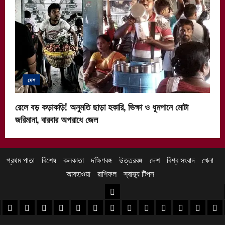
দেশ
রেলে বড় কড়াকড়ি! অনুমতি ছাড়া হকারি, ভিক্ষা ও ধূমপানে মোটা
জরিমানা, বারবার অপরাধে জেল
প্রথম পাতা
বিশেষ
কলকাতা
দক্ষিণবঙ্গ
উত্তরবঙ্গ
দেশ
বিশ্ব সংবাদ
খেলা
আবহাওয়া
রাশিফল
স্বাস্থ্য টিপস
উত্তরবঙ্গ
 খবর
েদিনীপুর খবর
়গ্রাম খবর
পুরুলিয়া খবর
বাঁকুড়া খবর
পশ্চিম বর্ধমান খবর
পূর্ব বর্ধমান খবর
বীরভূম খবর
মুর্শিদাবাদ খবর
কোচবিহার নিউজ
আলিপুরদুয়ার খবর
জলপাইগুড়ি খবর
শিলিগুড়ি খবর
উত্তর দিনাজপু
দক্ষিণ দি
মাল