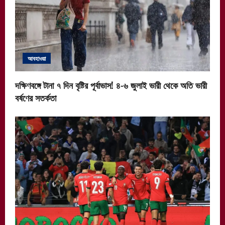
আবহাওয়া
দক্ষিণবঙ্গে টানা ৭ দিন বৃষ্টির পূর্বাভাস! ৪-৬ জুলাই ভারী থেকে অতি ভারী
বর্ষণের সতর্কতা