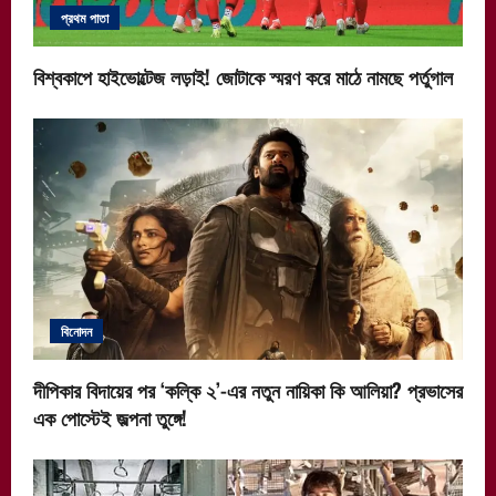
প্রথম পাতা
বিশ্বকাপে হাইভোল্টেজ লড়াই! জোটাকে স্মরণ করে মাঠে নামছে পর্তুগাল
বিনোদন
দীপিকার বিদায়ের পর ‘কল্কি ২’-এর নতুন নায়িকা কি আলিয়া? প্রভাসের
এক পোস্টেই জল্পনা তুঙ্গে!