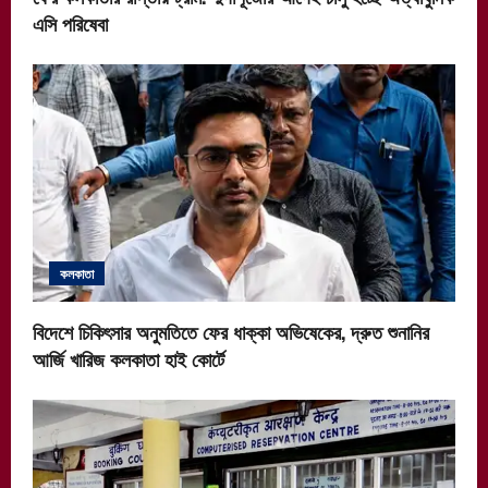
n
এসি পরিষেবা
কলকাতা
বিদেশে চিকিৎসার অনুমতিতে ফের ধাক্কা অভিষেকের, দ্রুত শুনানির
আর্জি খারিজ কলকাতা হাই কোর্টে