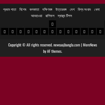
প্রথম পাতা
বিশেষ
কলকাতা
দক্ষিণবঙ্গ
উত্তরবঙ্গ
দেশ
বিশ্ব সংবাদ
খেলা
আবহাওয়া
রাশিফল
স্বাস্থ্য টিপস
উত্তরবঙ্গ
 খবর
েদিনীপুর খবর
়গ্রাম খবর
পুরুলিয়া খবর
বাঁকুড়া খবর
পশ্চিম বর্ধমান খবর
পূর্ব বর্ধমান খবর
বীরভূম খবর
মুর্শিদাবাদ খবর
কোচবিহার নিউজ
আলিপুরদুয়ার খবর
জলপাইগুড়ি খবর
শিলিগুড়ি খবর
উত্তর দিনাজপু
দক্ষিণ দি
মাল
Copyright © All rights reserved. newsaajbangla.com
|
MoreNews
by AF themes.