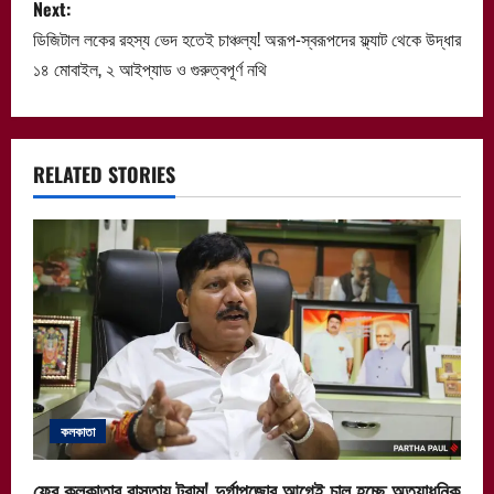
Next:
t
ডিজিটাল লকের রহস্য ভেদ হতেই চাঞ্চল্য! অরূপ-স্বরূপদের ফ্ল্যাট থেকে উদ্ধার
n
১৪ মোবাইল, ২ আইপ্যাড ও গুরুত্বপূর্ণ নথি
a
v
RELATED STORIES
i
g
a
t
i
কলকাতা
o
ফের কলকাতার রাস্তায় ট্রাম! দুর্গাপূজোর আগেই চালু হচ্ছে অত্যাধুনিক