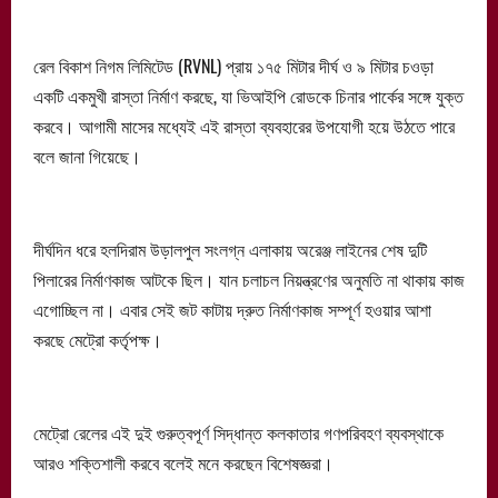
রেল বিকাশ নিগম লিমিটেড (RVNL) প্রায় ১৭৫ মিটার দীর্ঘ ও ৯ মিটার চওড়া
একটি একমুখী রাস্তা নির্মাণ করছে, যা ভিআইপি রোডকে চিনার পার্কের সঙ্গে যুক্ত
করবে। আগামী মাসের মধ্যেই এই রাস্তা ব্যবহারের উপযোগী হয়ে উঠতে পারে
বলে জানা গিয়েছে।
দীর্ঘদিন ধরে হলদিরাম উড়ালপুল সংলগ্ন এলাকায় অরেঞ্জ লাইনের শেষ দুটি
পিলারের নির্মাণকাজ আটকে ছিল। যান চলাচল নিয়ন্ত্রণের অনুমতি না থাকায় কাজ
এগোচ্ছিল না। এবার সেই জট কাটায় দ্রুত নির্মাণকাজ সম্পূর্ণ হওয়ার আশা
করছে মেট্রো কর্তৃপক্ষ।
মেট্রো রেলের এই দুই গুরুত্বপূর্ণ সিদ্ধান্ত কলকাতার গণপরিবহণ ব্যবস্থাকে
আরও শক্তিশালী করবে বলেই মনে করছেন বিশেষজ্ঞরা।