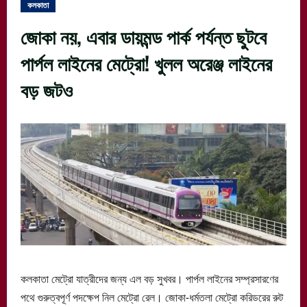
কলকাতা
জোকা নয়, এবার ডায়মন্ড পার্ক পর্যন্ত ছুটবে
পার্পল লাইনের মেট্রো! খুলল অরেঞ্জ লাইনের
বড় জটও
কলকাতা মেট্রো যাত্রীদের জন্য এল বড় সুখবর। পার্পল লাইনের সম্প্রসারণের
পথে গুরুত্বপূর্ণ পদক্ষেপ নিল মেট্রো রেল। জোকা-ধর্মতলা মেট্রো করিডরের রুট