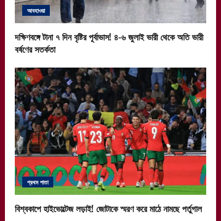
আবহাওয়া
দক্ষিণবঙ্গে টানা ৭ দিন বৃষ্টির পূর্বাভাস! ৪-৬ জুলাই ভারী থেকে অতি ভারী
বর্ষণের সতর্কতা
প্রথম পাতা
বিশ্বকাপে হাইভোল্টেজ লড়াই! জোটাকে স্মরণ করে মাঠে নামছে পর্তুগাল