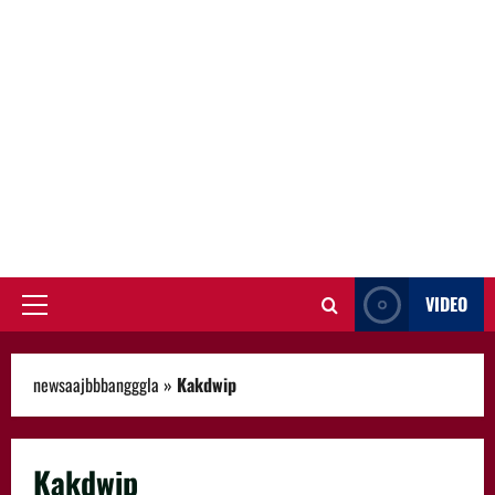
VIDEO
Primary
Menu
newsaajbbbangggla
»
Kakdwip
Kakdwip