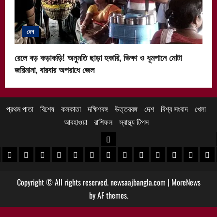
দেশ
রেলে বড় কড়াকড়ি! অনুমতি ছাড়া হকারি, ভিক্ষা ও ধূমপানে মোটা
জরিমানা, বারবার অপরাধে জেল
প্রথম পাতা
বিশেষ
কলকাতা
দক্ষিণবঙ্গ
উত্তরবঙ্গ
দেশ
বিশ্ব সংবাদ
খেলা
আবহাওয়া
রাশিফল
স্বাস্থ্য টিপস
উত্তরবঙ্গ
 খবর
েদিনীপুর খবর
়গ্রাম খবর
পুরুলিয়া খবর
বাঁকুড়া খবর
পশ্চিম বর্ধমান খবর
পূর্ব বর্ধমান খবর
বীরভূম খবর
মুর্শিদাবাদ খবর
কোচবিহার নিউজ
আলিপুরদুয়ার খবর
জলপাইগুড়ি খবর
শিলিগুড়ি খবর
উত্তর দিনাজপু
দক্ষিণ দি
মাল
Copyright © All rights reserved. newsaajbangla.com
|
MoreNews
by AF themes.