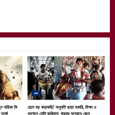
দেশ
ন নায়িকা কি
রেলে বড় কড়াকড়ি! অনুমতি ছাড়া হকারি, ভিক্ষা ও
ুঙ্গে!
ধূমপানে মোটা জরিমানা, বারবার অপরাধে জেল