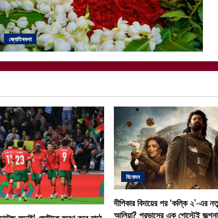
জ্যোতিষকথা
বিনোদন
দীপিকার বিদায়ের পর ‘কল্কি ২’-এর নতু
আলিয়া? প্রভাসের এক পোস্টেই জল্পনা ত
োল্টেজ লড়াই! জোটাকে স্মরণ করে মাঠে