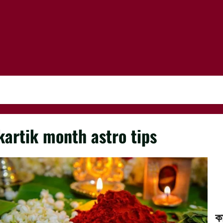
kartik month astro tips
কা