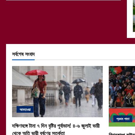
সর্বশেষ সংবাদ
আবহাওয়া
প্রথম পাতা
দক্ষিণবঙ্গে টানা ৭ দিন বৃষ্টির পূর্বাভাস! ৪-৬ জুলাই ভারী
থেকে অতি ভারী বর্ষণের সতর্কতা
বিশ্বকাপে হাইভ