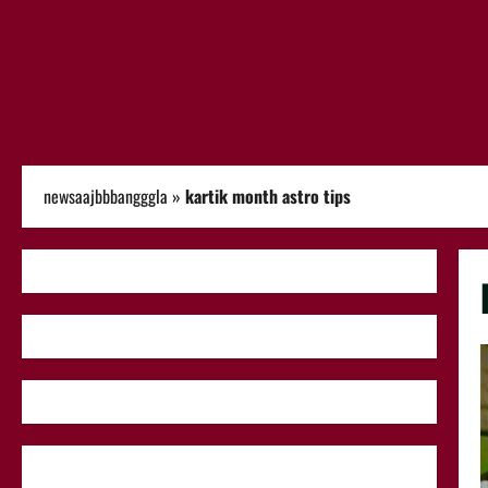
newsaajbbbangggla
»
kartik month astro tips