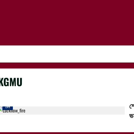
KGMU
শ
দেশ
ভ