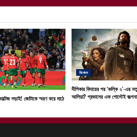
বিনোদন
দীপিকার বিদায়ের পর ‘কল্কি ২’-এর নতু
আলিয়া? প্রভাসের এক পোস্টেই জল্পনা ত
োল্টেজ লড়াই! জোটাকে স্মরণ করে মাঠে