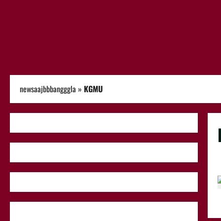
newsaajbbbangggla
»
KGMU