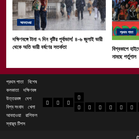
আবহাওয়া
প্রথম পাতা
দক্ষিণবঙ্গে টানা ৭ দিন বৃষ্টির পূর্বাভাস! ৪-৬ জুলাই ভারী
থেকে অতি ভারী বর্ষণের সতর্কতা
বিশ্বকাপে হাইভ
নামছে পর্তুগাল
প্রথম পাতা
বিশেষ
কলকাতা
দক্ষিণবঙ্গ
দক্ষিণবঙ্গ
উত্তরবঙ্গ
দেশ
প্রথম পাতা
বিশেষ
কলকাতা
বিশ্ব সংবাদ
খেলা
হাওড়া খবর
দক্ষিণ ২৪ পরগনা খবর
উত্তর ২৪ পরগনা খ
হুগলি খবর
নদিয়া খবর
পূর্ব
আবহাওয়া
রাশিফল
স্বাস্থ্য টিপস
C