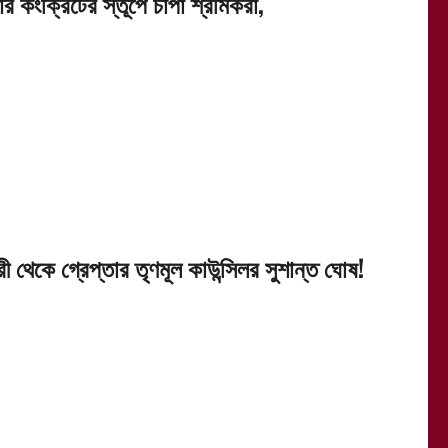
র কংক্রিটের স্তূপে চাপা শ্রমিকরা,
রী থেকে গ্রেপ্তার তৃণমূল কাউন্সিলর সুশান্ত ঘোষ!