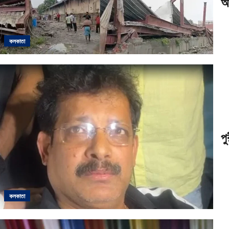
আ
কলকাতা
পু
কলকাতা