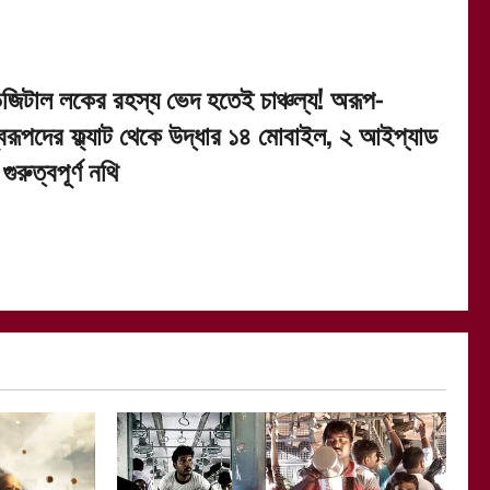
িজিটাল লকের রহস্য ভেদ হতেই চাঞ্চল্য! অরূপ-
্বরূপদের ফ্ল্যাট থেকে উদ্ধার ১৪ মোবাইল, ২ আইপ্যাড
গুরুত্বপূর্ণ নথি