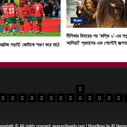
বিনোদন
দীপিকার বিদায়ের পর ‘কল্কি ২’-এর নতু
আলিয়া? প্রভাসের এক পোস্টেই জল্পনা ত
োল্টেজ লড়াই! জোটাকে স্মরণ করে মাঠে
উত্তরবঙ্গ
বর
 মেদিনীপুর খবর
পশ্চিম মেদিনীপুর খবর
ঝাড়গ্রাম খবর
পুরুলিয়া খবর
বাঁকুড়া খবর
পশ্চিম বর্ধমান খবর
পূর্ব বর্ধমান খবর
বীরভূম খবর
মুর্শিদাবাদ খবর
কোচবিহার নিউজ
আলিপুরদুয়ার খবর
জলপাইগুড়ি খবর
শিলিগুড়ি খ
উত্তর
opyright © All rights reserved. newsaajbangla.com
|
MoreNews
by AF theme