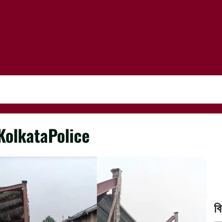
KolkataPolice
ব