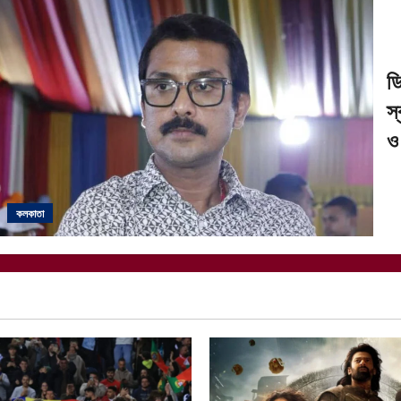
ড
স
ও 
কলকাতা