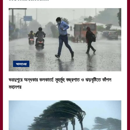
আবহাওয়া
ভরদুপুরে অন্ধকার কলকাতা! মুহুর্মুহু বজ্রপাত ও ঝড়বৃষ্টিতে কাঁপল
মহানগর