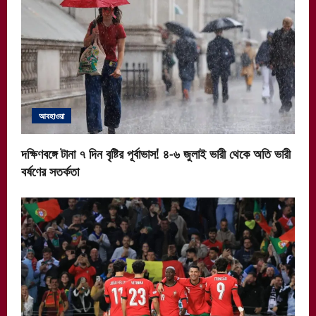
আবহাওয়া
দক্ষিণবঙ্গে টানা ৭ দিন বৃষ্টির পূর্বাভাস! ৪-৬ জুলাই ভারী থেকে অতি ভারী
বর্ষণের সতর্কতা