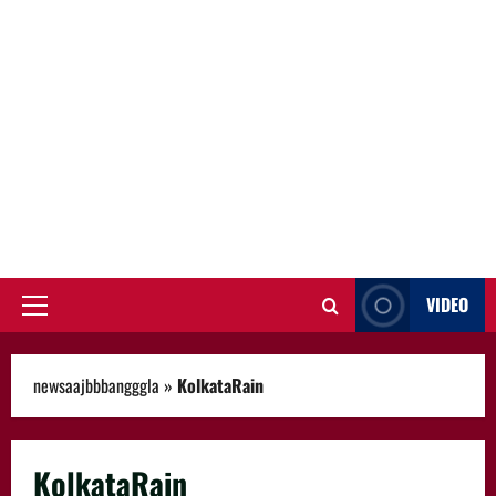
VIDEO
Primary
Menu
newsaajbbbangggla
»
KolkataRain
KolkataRain