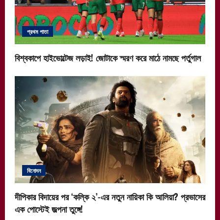
প্রথম পাতা
বিশ্বকাপে হাইভোল্টেজ লড়াই! জোটাকে স্মরণ করে মাঠে নামছে পর্তুগাল
বিনোদন
দীপিকার বিদায়ের পর ‘কল্কি ২’-এর নতুন নায়িকা কি আলিয়া? প্রভাসের
এক পোস্টেই জল্পনা তুঙ্গে!