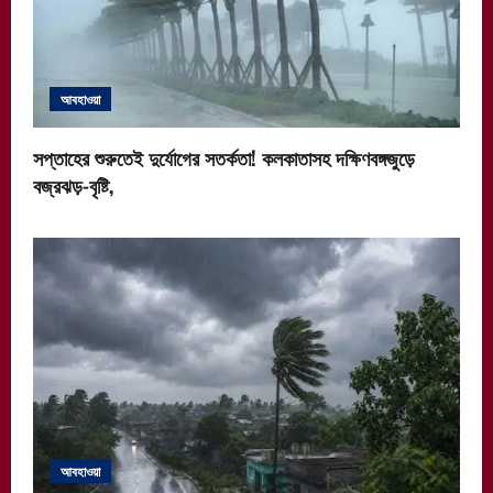
আবহাওয়া
সপ্তাহের শুরুতেই দুর্যোগের সতর্কতা! কলকাতাসহ দক্ষিণবঙ্গজুড়ে
বজ্রঝড়-বৃষ্টি,
আবহাওয়া