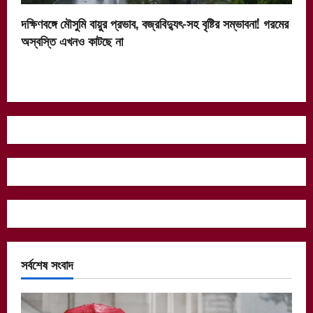
দক্ষিণবঙ্গে মৌসুমি বায়ুর প্রভাব, বজ্রবিদ্যুৎ-সহ বৃষ্টির সম্ভাবনা! গরমের
অস্বস্তি এখনও কাটছে না
সর্বশেষ সংবাদ