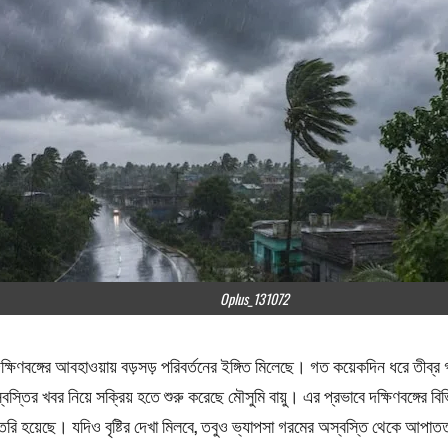
Oplus_131072
ক্ষিণবঙ্গের আবহাওয়ায় বড়সড় পরিবর্তনের ইঙ্গিত মিলেছে। গত কয়েকদিন ধরে তীব
্বস্তির খবর নিয়ে সক্রিয় হতে শুরু করেছে মৌসুমি বায়ু। এর প্রভাবে দক্ষিণবঙ্গের ব
ৈরি হয়েছে। যদিও বৃষ্টির দেখা মিলবে, তবুও ভ্যাপসা গরমের অস্বস্তি থেকে আপাতত 