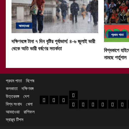
আবহাওয়া
প্রথম পাতা
দক্ষিণবঙ্গে টানা ৭ দিন বৃষ্টির পূর্বাভাস! ৪-৬ জুলাই ভারী
থেকে অতি ভারী বর্ষণের সতর্কতা
বিশ্বকাপে হাইভ
নামছে পর্তুগাল
প্রথম পাতা
বিশেষ
কলকাতা
দক্ষিণবঙ্গ
দক্ষিণবঙ্গ
উত্তরবঙ্গ
দেশ
প্রথম পাতা
বিশেষ
কলকাতা
বিশ্ব সংবাদ
খেলা
হাওড়া খবর
দক্ষিণ ২৪ পরগনা খবর
উত্তর ২৪ পরগনা খ
হুগলি খবর
নদিয়া খবর
পূর্ব
আবহাওয়া
রাশিফল
স্বাস্থ্য টিপস