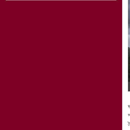
দ
স
ত