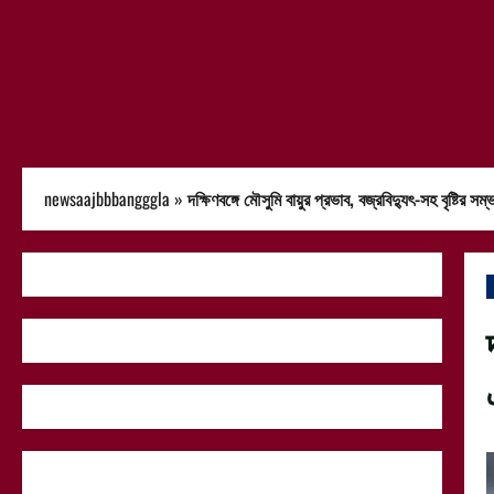
newsaajbbbangggla
»
দক্ষিণবঙ্গে মৌসুমি বায়ুর প্রভাব, বজ্রবিদ্যুৎ-সহ বৃষ্টি