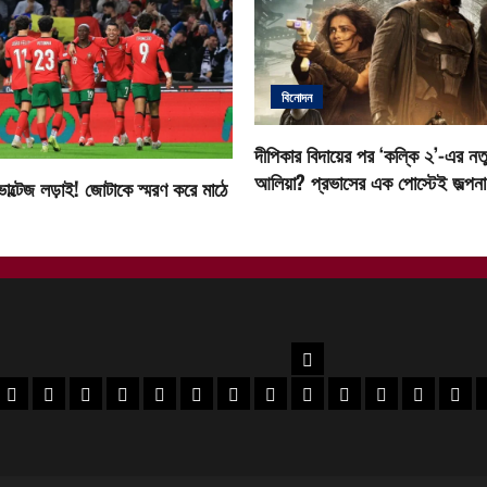
বিনোদন
দীপিকার বিদায়ের পর ‘কল্কি ২’-এর নতু
আলিয়া? প্রভাসের এক পোস্টেই জল্পনা ত
োল্টেজ লড়াই! জোটাকে স্মরণ করে মাঠে
উত্তরবঙ্গ
বর
 মেদিনীপুর খবর
পশ্চিম মেদিনীপুর খবর
ঝাড়গ্রাম খবর
পুরুলিয়া খবর
বাঁকুড়া খবর
পশ্চিম বর্ধমান খবর
পূর্ব বর্ধমান খবর
বীরভূম খবর
মুর্শিদাবাদ খবর
কোচবিহার নিউজ
আলিপুরদুয়ার খবর
জলপাইগুড়ি খবর
শিলিগুড়ি খ
উত্তর