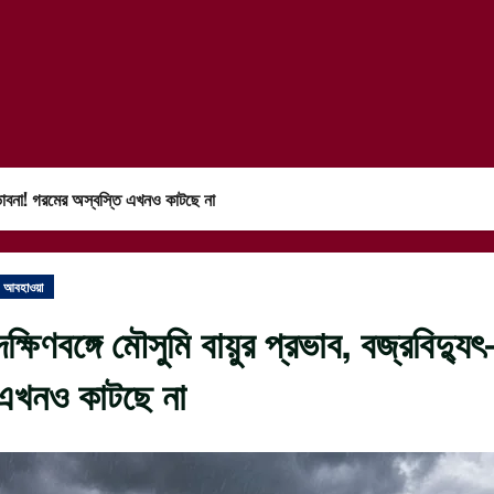
র সম্ভাবনা! গরমের অস্বস্তি এখনও কাটছে না
আবহাওয়া
দক্ষিণবঙ্গে মৌসুমি বায়ুর প্রভাব, বজ্রবিদ্য
এখনও কাটছে না