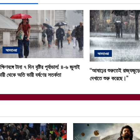
n
a
v
i
আবহাওয়া
g
আবহাওয়া
a
ক্ষিণবঙ্গে টানা ৭ দিন বৃষ্টির পূর্বাভাস! ৪-৬ জুলাই
“আষাঢ়ের শুরুতেই রাজ্যজুড়ে ব
ারী থেকে অতি ভারী বর্ষণের সতর্কতা
দেখাতে শুরু করেছে।”
t
i
o
n