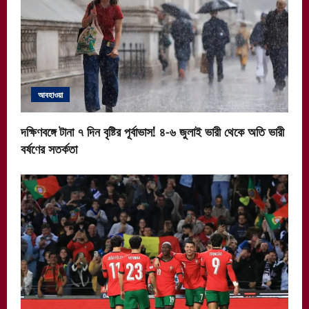
আবহাওয়া
দক্ষিণবঙ্গে টানা ৭ দিন বৃষ্টির পূর্বাভাস! ৪-৬ জুলাই ভারী থেকে অতি ভারী
বর্ষণের সতর্কতা