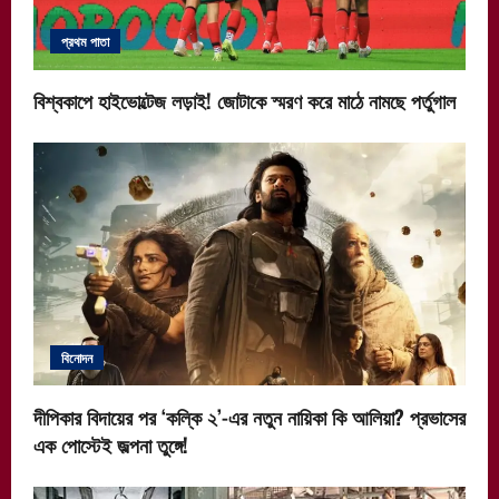
প্রথম পাতা
বিশ্বকাপে হাইভোল্টেজ লড়াই! জোটাকে স্মরণ করে মাঠে নামছে পর্তুগাল
বিনোদন
দীপিকার বিদায়ের পর ‘কল্কি ২’-এর নতুন নায়িকা কি আলিয়া? প্রভাসের
এক পোস্টেই জল্পনা তুঙ্গে!