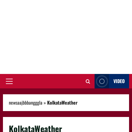
VIDEO
Primary
Menu
newsaajbbbangggla
»
KolkataWeather
KolkataWeather