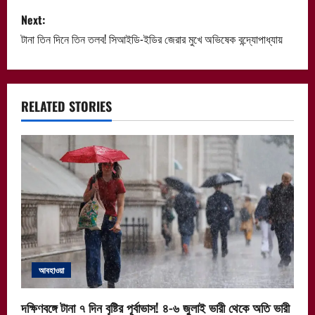
s
Next:
t
টানা তিন দিনে তিন তলব! সিআইডি-ইডির জেরার মুখে অভিষেক বন্দ্যোপাধ্যায়
n
a
RELATED STORIES
v
i
g
a
t
i
আবহাওয়া
o
দক্ষিণবঙ্গে টানা ৭ দিন বৃষ্টির পূর্বাভাস! ৪-৬ জুলাই ভারী থেকে অতি ভারী