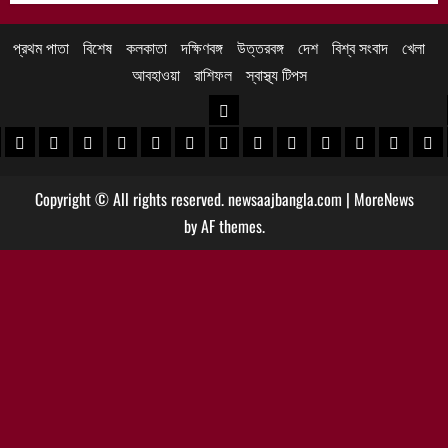
প্রথম পাতা
বিশেষ
কলকাতা
দক্ষিণবঙ্গ
উত্তরবঙ্গ
দেশ
বিশ্ব সংবাদ
খেলা
আবহাওয়া
রাশিফল
স্বাস্থ্য টিপস
উত্তরবঙ্গ
 খবর
েদিনীপুর খবর
়গ্রাম খবর
পুরুলিয়া খবর
বাঁকুড়া খবর
পশ্চিম বর্ধমান খবর
পূর্ব বর্ধমান খবর
বীরভূম খবর
মুর্শিদাবাদ খবর
কোচবিহার নিউজ
আলিপুরদুয়ার খবর
জলপাইগুড়ি খবর
শিলিগুড়ি খবর
উত্তর দিনাজপু
দক্ষিণ দি
মাল
Copyright © All rights reserved. newsaajbangla.com
|
MoreNews
by AF themes.