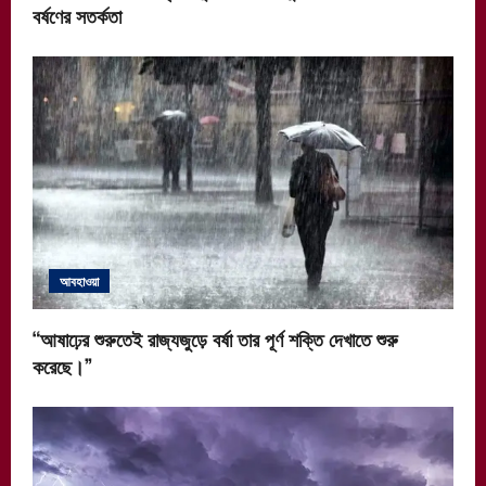
n
বর্ষণের সতর্কতা
আবহাওয়া
“আষাঢ়ের শুরুতেই রাজ্যজুড়ে বর্ষা তার পূর্ণ শক্তি দেখাতে শুরু
করেছে।”