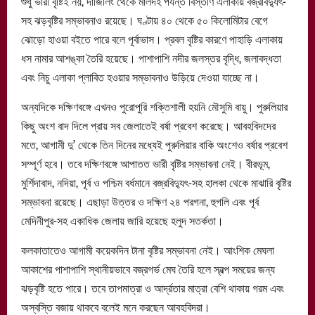
শুধু ভারী বৃষ্টিই নয়, দার্জিলিং থেকে মালদহ পর্যন্ত বিস্তীর্ণ এলাকায় বজ্রবিদ্যুৎ-
সহ ঝড়বৃষ্টির সম্ভাবনাও রয়েছে। ঘণ্টায় ৪০ থেকে ৫০ কিলোমিটার বেগে
ঝোড়ো হাওয়া বইতে পারে বলে পূর্বাভাস। প্রবল বৃষ্টির কারণে পাহাড়ি এলাকায়
ধস নামার আশঙ্কা তৈরি হয়েছে। পাশাপাশি নদীর জলস্তর বৃদ্ধি, জলাবদ্ধতা
এবং নিচু এলাকা প্লাবিত হওয়ার সম্ভাবনাও উড়িয়ে দেওয়া যাচ্ছে না।
অন্যদিকে দক্ষিণবঙ্গে এখনও পুরোপুরি শক্তিশালী হয়নি মৌসুমি বায়ু। পুরুলিয়ার
কিছু অংশ বাদ দিলে প্রায় সব জেলাতেই বর্ষা প্রবেশ করেছে। আবহবিদদের
মতে, আগামী দু’ থেকে তিন দিনের মধ্যেই পুরুলিয়ার বাকি অংশেও বর্ষার প্রবেশ
সম্পূর্ণ হবে। তবে দক্ষিণবঙ্গে আপাতত ভারী বৃষ্টির সম্ভাবনা নেই। বীরভূম,
মুর্শিদাবাদ, নদিয়া, পূর্ব ও পশ্চিম বর্ধমানে বজ্রবিদ্যুৎ-সহ হালকা থেকে মাঝারি বৃষ্টির
সম্ভাবনা রয়েছে। এছাড়া উত্তর ও দক্ষিণ ২৪ পরগনা, হুগলি এবং পূর্ব
মেদিনীপুর-সহ একাধিক জেলায় জারি হয়েছে হলুদ সতর্কতা।
কলকাতাতেও আগামী কয়েকদিন টানা বৃষ্টির সম্ভাবনা নেই। আংশিক মেঘলা
আকাশের পাশাপাশি স্থানীয়ভাবে বজ্রগর্ভ মেঘ তৈরি হলে স্বল্প সময়ের জন্য
ঝড়বৃষ্টি হতে পারে। তবে তাপমাত্রা ও আর্দ্রতার মাত্রা বেশি থাকায় গরম এবং
অস্বস্তি বজায় থাকবে বলেই মনে করছেন আবহবিদরা।