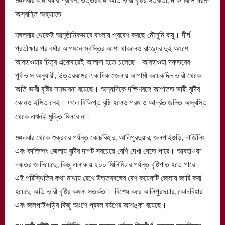
অস্বস্তি অব্যাহত
মঙ্গলবার থেকেই আনুষ্ঠানিকভাবে বাংলায় প্রবেশ করছে মৌসুমি বায়ু। দীর্ঘ
প্রতীক্ষার পর বর্ষার আগমনে স্বস্তির আশা থাকলেও রাজ্যের দুই অংশে
আবহাওয়ার চিত্র একেবারেই আলাদা হতে চলেছে। আবহাওয়া দফতরের
পূর্বাভাস অনুযায়ী, উত্তরবঙ্গের একাধিক জেলায় আগামী কয়েকদিন ভারী থেকে
অতি ভারী বৃষ্টির সম্ভাবনা রয়েছে। অন্যদিকে দক্ষিণবঙ্গে আপাতত ভারী বৃষ্টির
কোনও ইঙ্গিত নেই। ফলে বিক্ষিপ্ত বৃষ্টি হলেও গরম ও আর্দ্রতাজনিত অস্বস্তি
থেকে এখনই মুক্তি মিলবে না।
মঙ্গলবার থেকে শুক্রবার পর্যন্ত কোচবিহার, আলিপুরদুয়ার, জলপাইগুড়ি, দার্জিলিং
এবং কালিম্পং জেলায় বৃষ্টির দাপট সবচেয়ে বেশি দেখা যেতে পারে। আবহাওয়া
দফতর জানিয়েছে, কিছু এলাকায় ২০০ মিলিমিটার পর্যন্ত বৃষ্টিপাত হতে পারে।
এই পরিস্থিতির কথা মাথায় রেখে উত্তরবঙ্গের বেশ কয়েকটি জেলায় জারি করা
হয়েছে অতি ভারী বৃষ্টির কমলা সতর্কতা। বিশেষ করে আলিপুরদুয়ার, কোচবিহার
এবং জলপাইগুড়ির কিছু অংশে প্রবল বর্ষণের আশঙ্কা রয়েছে।