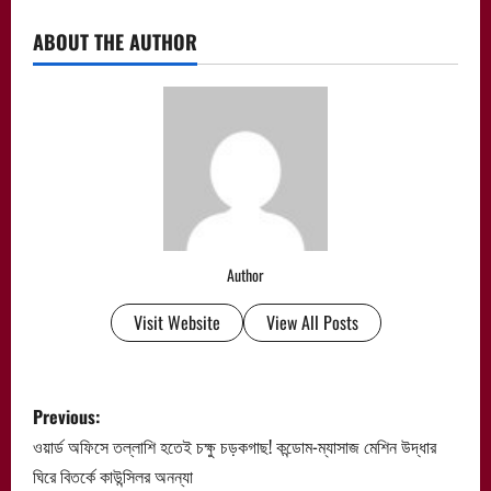
ABOUT THE AUTHOR
Author
Visit Website
View All Posts
P
Previous:
o
ওয়ার্ড অফিসে তল্লাশি হতেই চক্ষু চড়কগাছ! কন্ডোম-ম্যাসাজ মেশিন উদ্ধার
ঘিরে বিতর্কে কাউন্সিলর অনন্যা