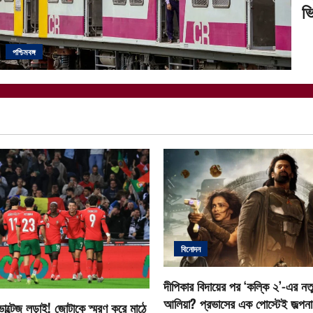
ভ
পশ্চিমবঙ্গ
বিনোদন
দীপিকার বিদায়ের পর ‘কল্কি ২’-এর নতু
আলিয়া? প্রভাসের এক পোস্টেই জল্পনা ত
োল্টেজ লড়াই! জোটাকে স্মরণ করে মাঠে