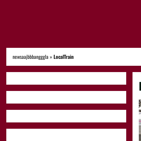
newsaajbbbangggla
»
LocalTrain