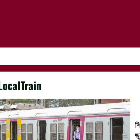
LocalTrain
শ
জ