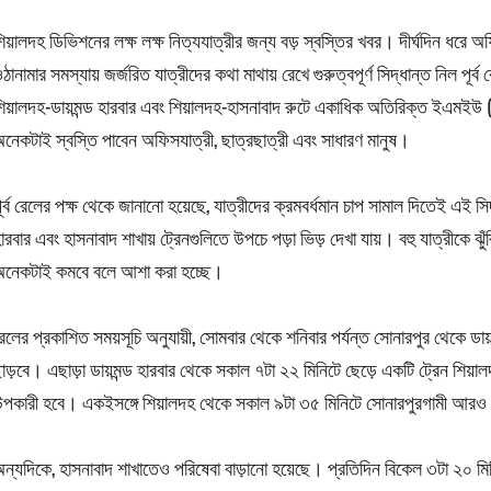
িয়ালদহ ডিভিশনের লক্ষ লক্ষ নিত্যযাত্রীর জন্য বড় স্বস্তির খবর। দীর্ঘদিন ধরে অফ
ঠানামার সমস্যায় জর্জরিত যাত্রীদের কথা মাথায় রেখে গুরুত্বপূর্ণ সিদ্ধান্ত নিল 
িয়ালদহ-ডায়মন্ড হারবার এবং শিয়ালদহ-হাসনাবাদ রুটে একাধিক অতিরিক্ত ইএমইউ 
নেকটাই স্বস্তি পাবেন অফিসযাত্রী, ছাত্রছাত্রী এবং সাধারণ মানুষ।
ূর্ব রেলের পক্ষ থেকে জানানো হয়েছে, যাত্রীদের ক্রমবর্ধমান চাপ সামাল দিতেই এই সি
ারবার এবং হাসনাবাদ শাখায় ট্রেনগুলিতে উপচে পড়া ভিড় দেখা যায়। বহু যাত্রীকে ঝু
অনেকটাই কমবে বলে আশা করা হচ্ছে।
েলের প্রকাশিত সময়সূচি অনুযায়ী, সোমবার থেকে শনিবার পর্যন্ত সোনারপুর থেকে ডায
াড়বে। এছাড়া ডায়মন্ড হারবার থেকে সকাল ৭টা ২২ মিনিটে ছেড়ে একটি ট্রেন শিয়
পকারী হবে। একইসঙ্গে শিয়ালদহ থেকে সকাল ৯টা ৩৫ মিনিটে সোনারপুরগামী আরও এ
ন্যদিকে, হাসনাবাদ শাখাতেও পরিষেবা বাড়ানো হয়েছে। প্রতিদিন বিকেল ৩টা ২০ মি