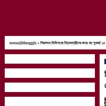
newsaajbbbangggla
»
শিয়ালদহ ডিভিশনের নিত্যযাত্রীদের জন্য বড় সুখবর! ১