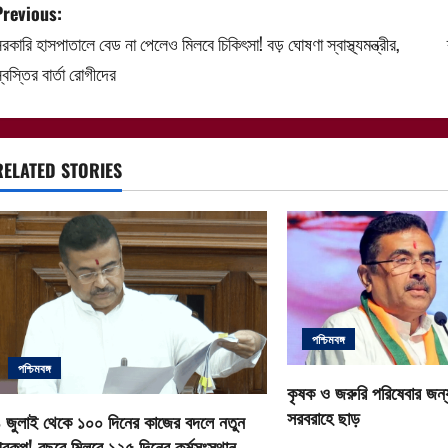
P
Previous:
রকারি হাসপাতালে বেড না পেলেও মিলবে চিকিৎসা! বড় ঘোষণা স্বাস্থ্যমন্ত্রীর,
o
্বস্তির বার্তা রোগীদের
s
t
RELATED STORIES
n
a
v
i
পশ্চিমবঙ্গ
g
পশ্চিমবঙ্গ
a
কৃষক ও জরুরি পরিষেবার জন্য
সরবরাহে ছাড়
 জুলাই থেকে ১০০ দিনের কাজের বদলে নতুন
t
্রকল্প! বছরে মিলবে ১২৫ দিনের কর্মসংস্থান,