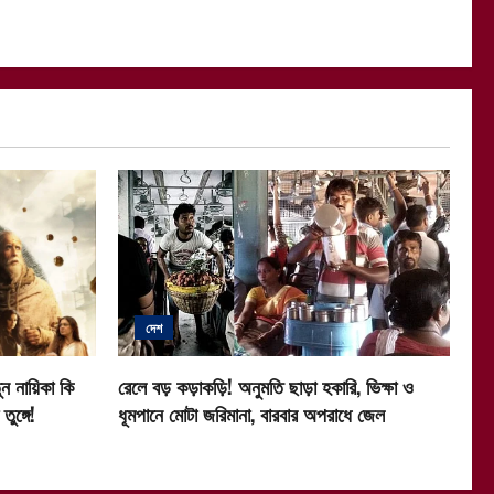
দেশ
ন নায়িকা কি
রেলে বড় কড়াকড়ি! অনুমতি ছাড়া হকারি, ভিক্ষা ও
ুঙ্গে!
ধূমপানে মোটা জরিমানা, বারবার অপরাধে জেল