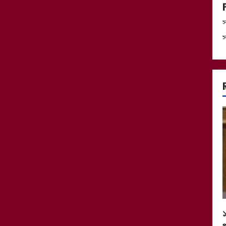
স
স
১
প