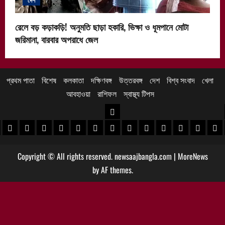
রেলে বড় কড়াকড়ি! অনুমতি ছাড়া হকারি, ভিক্ষা ও ধূমপানে মোটা
জরিমানা, বারবার অপরাধে জেল
প্রথম পাতা
বিশেষ
কলকাতা
দক্ষিণবঙ্গ
উত্তরবঙ্গ
দেশ
বিশ্ব সংবাদ
খেলা
আবহাওয়া
রাশিফল
স্বাস্থ্য টিপস
উত্তরবঙ্গ
 খবর
েদিনীপুর খবর
়গ্রাম খবর
পুরুলিয়া খবর
বাঁকুড়া খবর
পশ্চিম বর্ধমান খবর
পূর্ব বর্ধমান খবর
বীরভূম খবর
মুর্শিদাবাদ খবর
কোচবিহার নিউজ
আলিপুরদুয়ার খবর
জলপাইগুড়ি খবর
শিলিগুড়ি খবর
উত্তর দিনাজপু
দক্ষিণ দি
মাল
Copyright © All rights reserved. newsaajbangla.com
|
MoreNews
by AF themes.