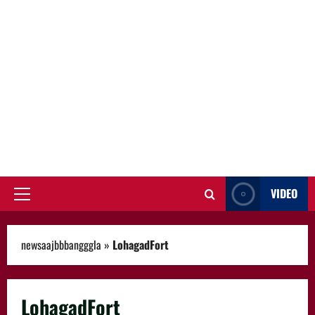
VIDEO
Primary
Menu
newsaajbbbangggla
»
LohagadFort
LohagadFort