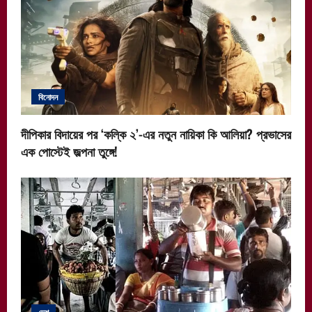
বিনোদন
দীপিকার বিদায়ের পর ‘কল্কি ২’-এর নতুন নায়িকা কি আলিয়া? প্রভাসের
এক পোস্টেই জল্পনা তুঙ্গে!
দেশ