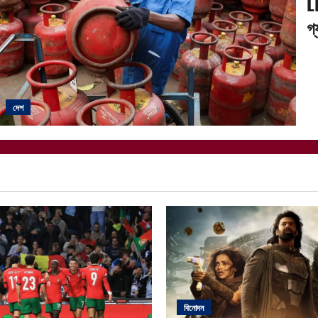
L
গ
দেশ
বিনোদন