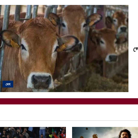
গো
দেশ