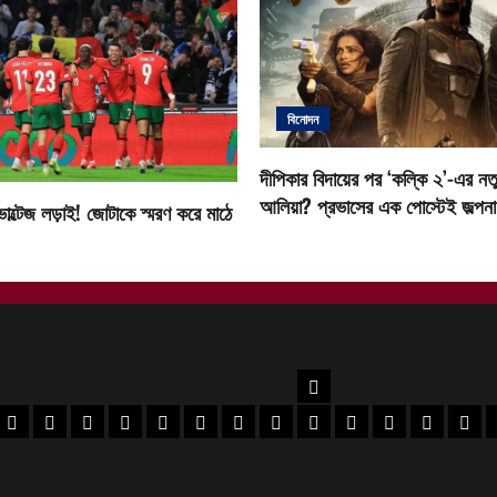
বিনোদন
দীপিকার বিদায়ের পর ‘কল্কি ২’-এর নতু
আলিয়া? প্রভাসের এক পোস্টেই জল্পনা ত
োল্টেজ লড়াই! জোটাকে স্মরণ করে মাঠে
উত্তরবঙ্গ
বর
 মেদিনীপুর খবর
পশ্চিম মেদিনীপুর খবর
ঝাড়গ্রাম খবর
পুরুলিয়া খবর
বাঁকুড়া খবর
পশ্চিম বর্ধমান খবর
পূর্ব বর্ধমান খবর
বীরভূম খবর
মুর্শিদাবাদ খবর
কোচবিহার নিউজ
আলিপুরদুয়ার খবর
জলপাইগুড়ি খবর
শিলিগুড়ি খ
উত্তর