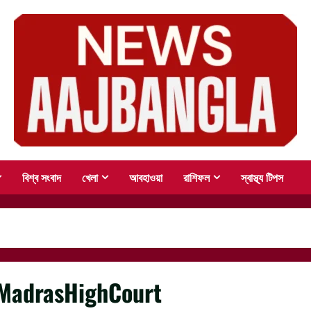
বিশ্ব সংবাদ
খেলা
আবহাওয়া
রাশিফল
স্বাস্থ্য টিপস
MadrasHighCourt