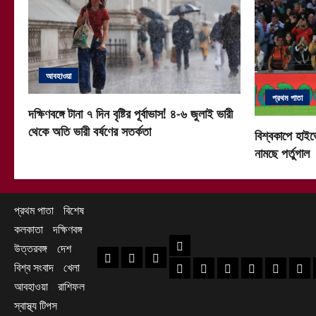
আবহাওয়া
প্রথম পাতা
দক্ষিণবঙ্গে টানা ৭ দিন বৃষ্টির পূর্বাভাস! ৪-৬ জুলাই ভারী
থেকে অতি ভারী বর্ষণের সতর্কতা
বিশ্বকাপে হাইভ
নামছে পর্তুগাল
প্রথম পাতা
বিশেষ
কলকাতা
দক্ষিণবঙ্গ
দক্ষিণবঙ্গ
উত্তরবঙ্গ
দেশ
প্রথম পাতা
বিশেষ
কলকাতা
বিশ্ব সংবাদ
খেলা
হাওড়া খবর
দক্ষিণ ২৪ পরগনা খবর
উত্তর ২৪ পরগনা খ
হুগলি খবর
নদিয়া খবর
পূর্ব
আবহাওয়া
রাশিফল
স্বাস্থ্য টিপস