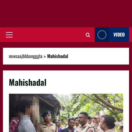
VIDEO
Primary
Menu
newsaajbbbangggla
»
Mahishadal
Mahishadal