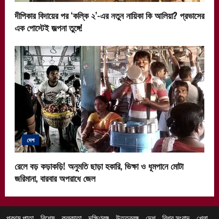
দীপিকার বিদায়ের পর ‘কল্কি ২’-এর নতুন নায়িকা কি আলিয়া? প্রভাসের
এক পোস্টেই জল্পনা তুঙ্গে!
দেশ
রেলে বড় কড়াকড়ি! অনুমতি ছাড়া হকারি, ভিক্ষা ও ধূমপানে মোটা
জরিমানা, বারবার অপরাধে জেল
প্রথম পাতা
বিশেষ
কলকাতা
দক্ষিণবঙ্গ
উত্তরবঙ্গ
দেশ
বিশ্ব সংবাদ
খেলা