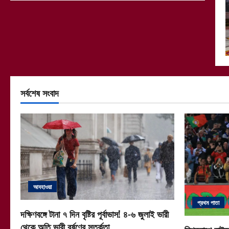
সর্বশেষ সংবাদ
আবহাওয়া
প্রথম পাতা
দক্ষিণবঙ্গে টানা ৭ দিন বৃষ্টির পূর্বাভাস! ৪-৬ জুলাই ভারী
থেকে অতি ভারী বর্ষণের সতর্কতা