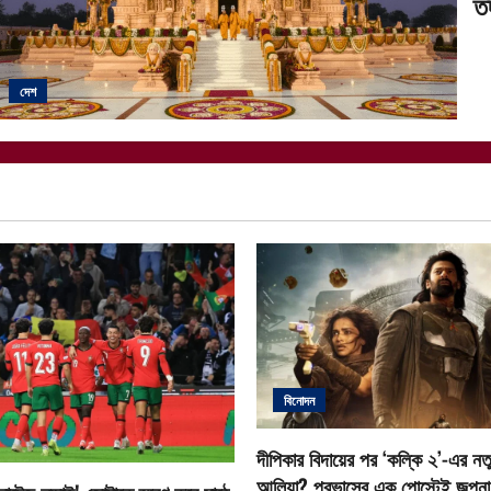
ত
দেশ
বিনোদন
দীপিকার বিদায়ের পর ‘কল্কি ২’-এর নতু
আলিয়া? প্রভাসের এক পোস্টেই জল্পনা ত