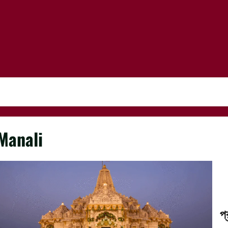
Manali
প্