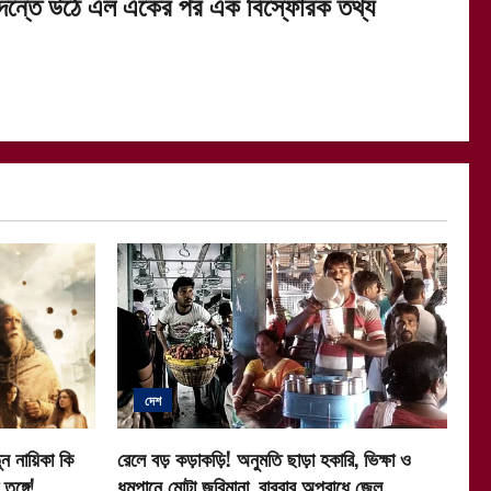
দন্তে উঠে এল একের পর এক বিস্ফোরক তথ্য
দেশ
ন নায়িকা কি
রেলে বড় কড়াকড়ি! অনুমতি ছাড়া হকারি, ভিক্ষা ও
ুঙ্গে!
ধূমপানে মোটা জরিমানা, বারবার অপরাধে জেল