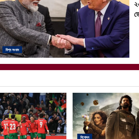
২
ডো
বিশ্ব সংবাদ
বিনোদন