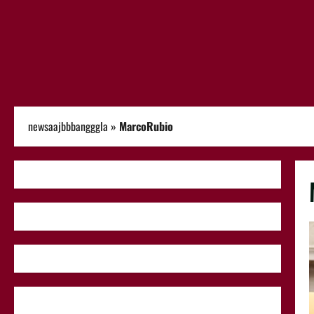
newsaajbbbangggla
»
MarcoRubio