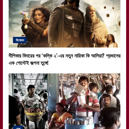
বিনোদন
দীপিকার বিদায়ের পর ‘কল্কি ২’-এর নতুন নায়িকা কি আলিয়া? প্রভাসের
এক পোস্টেই জল্পনা তুঙ্গে!
দেশ