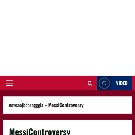
VIDEO
Primary
Menu
newsaajbbbangggla
»
MessiControversy
MessiControversy