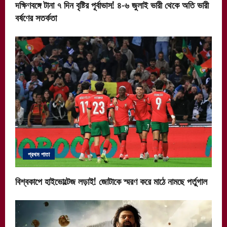
দক্ষিণবঙ্গে টানা ৭ দিন বৃষ্টির পূর্বাভাস! ৪-৬ জুলাই ভারী থেকে অতি ভারী
বর্ষণের সতর্কতা
প্রথম পাতা
বিশ্বকাপে হাইভোল্টেজ লড়াই! জোটাকে স্মরণ করে মাঠে নামছে পর্তুগাল