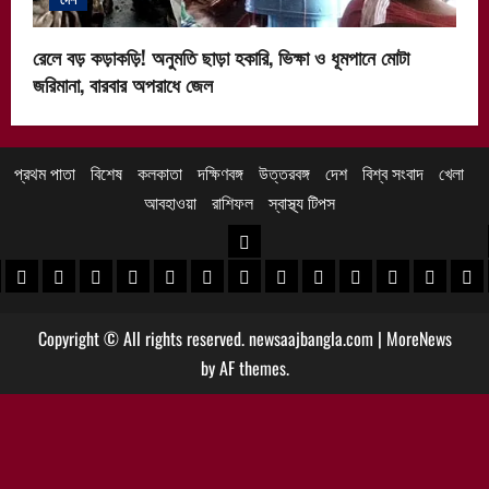
রেলে বড় কড়াকড়ি! অনুমতি ছাড়া হকারি, ভিক্ষা ও ধূমপানে মোটা
জরিমানা, বারবার অপরাধে জেল
প্রথম পাতা
বিশেষ
কলকাতা
দক্ষিণবঙ্গ
উত্তরবঙ্গ
দেশ
বিশ্ব সংবাদ
খেলা
আবহাওয়া
রাশিফল
স্বাস্থ্য টিপস
উত্তরবঙ্গ
 খবর
েদিনীপুর খবর
়গ্রাম খবর
পুরুলিয়া খবর
বাঁকুড়া খবর
পশ্চিম বর্ধমান খবর
পূর্ব বর্ধমান খবর
বীরভূম খবর
মুর্শিদাবাদ খবর
কোচবিহার নিউজ
আলিপুরদুয়ার খবর
জলপাইগুড়ি খবর
শিলিগুড়ি খবর
উত্তর দিনাজপু
দক্ষিণ দি
মাল
Copyright © All rights reserved. newsaajbangla.com
|
MoreNews
by AF themes.