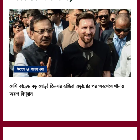
উত্তর ২৪ পরগনা খবর
মেসি কাণ্ডে বড় মোড়! তিনবার হাজিরা এড়ানোর পর অবশেষে থানায়
অরূপ বিশ্বাস