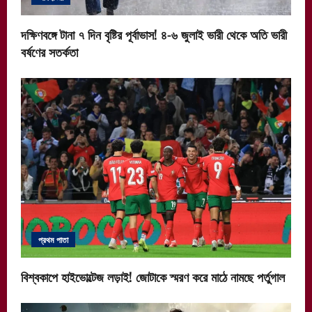
দক্ষিণবঙ্গে টানা ৭ দিন বৃষ্টির পূর্বাভাস! ৪-৬ জুলাই ভারী থেকে অতি ভারী
বর্ষণের সতর্কতা
প্রথম পাতা
বিশ্বকাপে হাইভোল্টেজ লড়াই! জোটাকে স্মরণ করে মাঠে নামছে পর্তুগাল