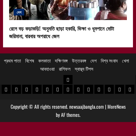
দেশ
রেলে বড় কড়াকড়ি! অনুমতি ছাড়া হকারি, ভিক্ষা ও ধূমপানে মোটা
জরিমানা, বারবার অপরাধে জেল
প্রথম পাতা
বিশেষ
কলকাতা
দক্ষিণবঙ্গ
উত্তরবঙ্গ
দেশ
বিশ্ব সংবাদ
খেলা
আবহাওয়া
রাশিফল
স্বাস্থ্য টিপস
উত্তরবঙ্গ
 খবর
েদিনীপুর খবর
়গ্রাম খবর
পুরুলিয়া খবর
বাঁকুড়া খবর
পশ্চিম বর্ধমান খবর
পূর্ব বর্ধমান খবর
বীরভূম খবর
মুর্শিদাবাদ খবর
কোচবিহার নিউজ
আলিপুরদুয়ার খবর
জলপাইগুড়ি খবর
শিলিগুড়ি খবর
উত্তর দিনাজপু
দক্ষিণ দি
মাল
Copyright © All rights reserved. newsaajbangla.com
|
MoreNews
by AF themes.