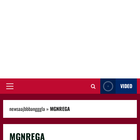
VIDEO
Primary
Menu
newsaajbbbangggla
»
MGNREGA
MGNREGA