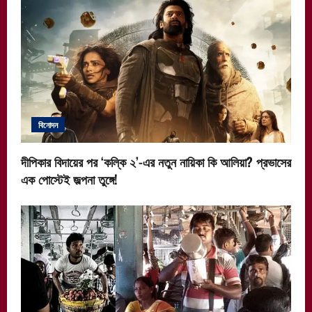
বিনোদন
দীপিকার বিদায়ের পর ‘কল্কি ২’-এর নতুন নায়িকা কি আলিয়া? প্রভাসের
এক পোস্টেই জল্পনা তুঙ্গে!