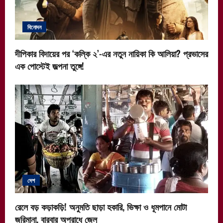
বিনোদন
দীপিকার বিদায়ের পর ‘কল্কি ২’-এর নতুন নায়িকা কি আলিয়া? প্রভাসের
এক পোস্টেই জল্পনা তুঙ্গে!
দেশ
রেলে বড় কড়াকড়ি! অনুমতি ছাড়া হকারি, ভিক্ষা ও ধূমপানে মোটা
জরিমানা, বারবার অপরাধে জেল