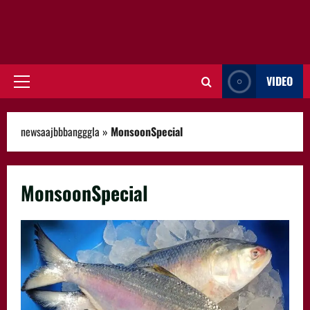
VIDEO
Primary
Menu
newsaajbbbangggla
»
MonsoonSpecial
MonsoonSpecial