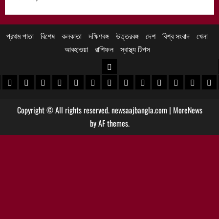
প্রথম পাতা
বিশেষ
কলকাতা
দক্ষিণবঙ্গ
উত্তরবঙ্গ
দেশ
বিশ্ব সংবাদ
খেলা
আবহাওয়া
রাশিফল
স্বাস্থ্য টিপস
উত্তরবঙ্গ
 খবর
েদিনীপুর খবর
়গ্রাম খবর
পুরুলিয়া খবর
বাঁকুড়া খবর
পশ্চিম বর্ধমান খবর
পূর্ব বর্ধমান খবর
বীরভূম খবর
মুর্শিদাবাদ খবর
কোচবিহার নিউজ
আলিপুরদুয়ার খবর
জলপাইগুড়ি খবর
শিলিগুড়ি খবর
উত্তর দিনাজপু
দক্ষিণ দি
মাল
Copyright © All rights reserved. newsaajbangla.com
|
MoreNews
by AF themes.