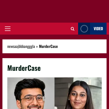
VIDEO
Primary
Menu
newsaajbbbangggla
»
MurderCase
MurderCase