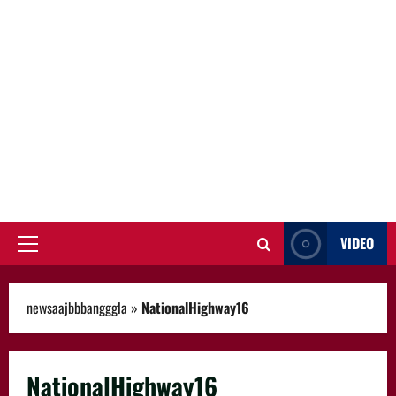
VIDEO
Primary
Menu
newsaajbbbangggla
»
NationalHighway16
NationalHighway16