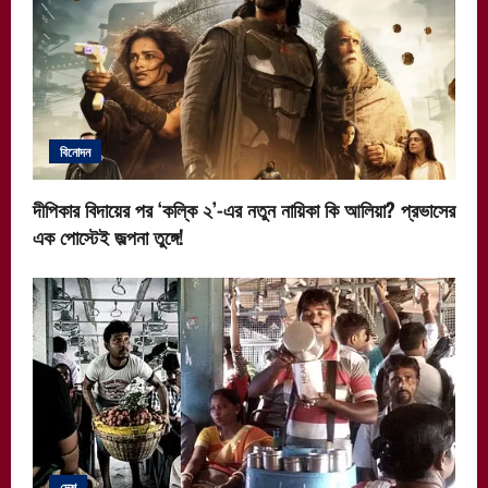
বিনোদন
দীপিকার বিদায়ের পর ‘কল্কি ২’-এর নতুন নায়িকা কি আলিয়া? প্রভাসের
এক পোস্টেই জল্পনা তুঙ্গে!
দেশ