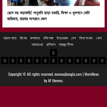
রেলে বড় কড়াকড়ি! অনুমতি ছাড়া হকারি, ভিক্ষা ও ধূমপানে মোটা
জরিমানা, বারবার অপরাধে জেল
প্রথম পাতা
বিশেষ
কলকাতা
দক্ষিণবঙ্গ
উত্তরবঙ্গ
দেশ
বিশ্ব সংবাদ
খেলা
আবহাওয়া
রাশিফল
স্বাস্থ্য টিপস
উত্তরবঙ্গ
 খবর
েদিনীপুর খবর
়গ্রাম খবর
পুরুলিয়া খবর
বাঁকুড়া খবর
পশ্চিম বর্ধমান খবর
পূর্ব বর্ধমান খবর
বীরভূম খবর
মুর্শিদাবাদ খবর
কোচবিহার নিউজ
আলিপুরদুয়ার খবর
জলপাইগুড়ি খবর
শিলিগুড়ি খবর
উত্তর দিনাজপু
দক্ষিণ দি
মাল
Copyright © All rights reserved. newsaajbangla.com
|
MoreNews
by AF themes.