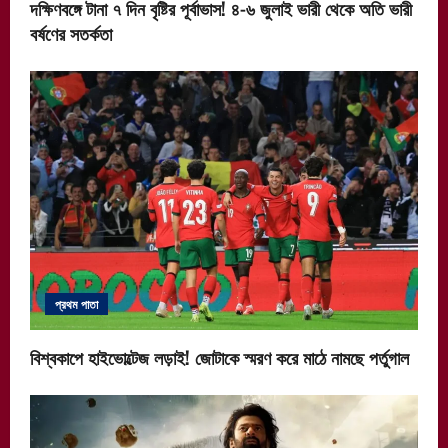
দক্ষিণবঙ্গে টানা ৭ দিন বৃষ্টির পূর্বাভাস! ৪-৬ জুলাই ভারী থেকে অতি ভারী
বর্ষণের সতর্কতা
প্রথম পাতা
বিশ্বকাপে হাইভোল্টেজ লড়াই! জোটাকে স্মরণ করে মাঠে নামছে পর্তুগাল