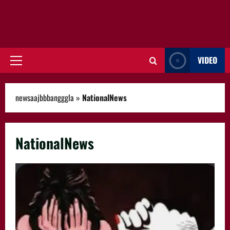
VIDEO
Primary
Menu
newsaajbbbangggla
»
NationalNews
NationalNews