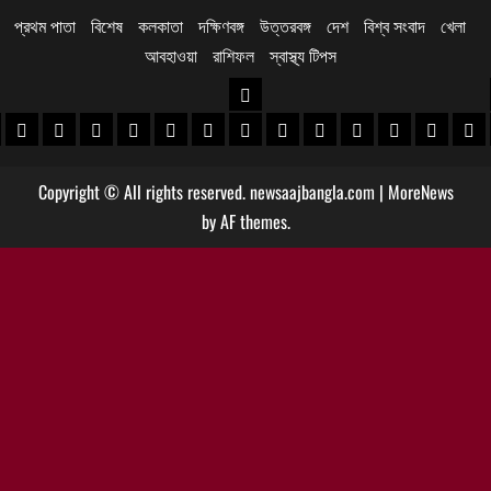
প্রথম পাতা
বিশেষ
কলকাতা
দক্ষিণবঙ্গ
উত্তরবঙ্গ
দেশ
বিশ্ব সংবাদ
খেলা
আবহাওয়া
রাশিফল
স্বাস্থ্য টিপস
উত্তরবঙ্গ
 খবর
েদিনীপুর খবর
়গ্রাম খবর
পুরুলিয়া খবর
বাঁকুড়া খবর
পশ্চিম বর্ধমান খবর
পূর্ব বর্ধমান খবর
বীরভূম খবর
মুর্শিদাবাদ খবর
কোচবিহার নিউজ
আলিপুরদুয়ার খবর
জলপাইগুড়ি খবর
শিলিগুড়ি খবর
উত্তর দিনাজপু
দক্ষিণ দি
মাল
Copyright © All rights reserved. newsaajbangla.com
|
MoreNews
by AF themes.