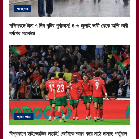
আবহাওয়া
দক্ষিণবঙ্গে টানা ৭ দিন বৃষ্টির পূর্বাভাস! ৪-৬ জুলাই ভারী থেকে অতি ভারী
বর্ষণের সতর্কতা
প্রথম পাতা
বিশ্বকাপে হাইভোল্টেজ লড়াই! জোটাকে স্মরণ করে মাঠে নামছে পর্তুগাল