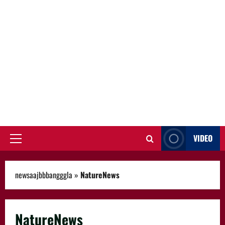
VIDEO
Primary
Menu
newsaajbbbangggla
»
NatureNews
NatureNews