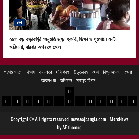
দেশ
রেলে বড় কড়াকড়ি! অনুমতি ছাড়া হকারি, ভিক্ষা ও ধূমপানে মোটা
জরিমানা, বারবার অপরাধে জেল
প্রথম পাতা
বিশেষ
কলকাতা
দক্ষিণবঙ্গ
উত্তরবঙ্গ
দেশ
বিশ্ব সংবাদ
খেলা
আবহাওয়া
রাশিফল
স্বাস্থ্য টিপস
উত্তরবঙ্গ
 খবর
েদিনীপুর খবর
়গ্রাম খবর
পুরুলিয়া খবর
বাঁকুড়া খবর
পশ্চিম বর্ধমান খবর
পূর্ব বর্ধমান খবর
বীরভূম খবর
মুর্শিদাবাদ খবর
কোচবিহার নিউজ
আলিপুরদুয়ার খবর
জলপাইগুড়ি খবর
শিলিগুড়ি খবর
উত্তর দিনাজপু
দক্ষিণ দি
মাল
Copyright © All rights reserved. newsaajbangla.com
|
MoreNews
by AF themes.