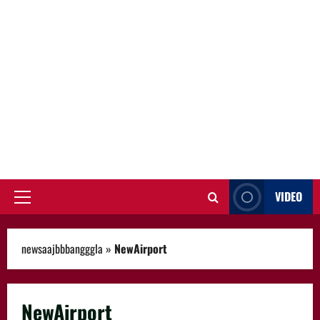
VIDEO
Primary
Menu
newsaajbbbangggla
»
NewAirport
NewAirport