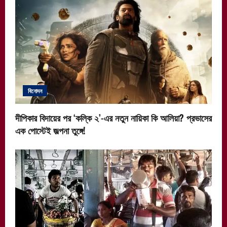
বিনোদন
দীপিকার বিদায়ের পর ‘কল্কি ২’-এর নতুন নায়িকা কি আলিয়া? প্রভাসের
এক পোস্টেই জল্পনা তুঙ্গে!