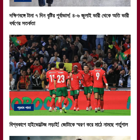
দক্ষিণবঙ্গে টানা ৭ দিন বৃষ্টির পূর্বাভাস! ৪-৬ জুলাই ভারী থেকে অতি ভারী
বর্ষণের সতর্কতা
প্রথম পাতা
বিশ্বকাপে হাইভোল্টেজ লড়াই! জোটাকে স্মরণ করে মাঠে নামছে পর্তুগাল