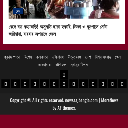
দেশ
রেলে বড় কড়াকড়ি! অনুমতি ছাড়া হকারি, ভিক্ষা ও ধূমপানে মোটা
জরিমানা, বারবার অপরাধে জেল
প্রথম পাতা
বিশেষ
কলকাতা
দক্ষিণবঙ্গ
উত্তরবঙ্গ
দেশ
বিশ্ব সংবাদ
খেলা
আবহাওয়া
রাশিফল
স্বাস্থ্য টিপস
উত্তরবঙ্গ
 খবর
েদিনীপুর খবর
়গ্রাম খবর
পুরুলিয়া খবর
বাঁকুড়া খবর
পশ্চিম বর্ধমান খবর
পূর্ব বর্ধমান খবর
বীরভূম খবর
মুর্শিদাবাদ খবর
কোচবিহার নিউজ
আলিপুরদুয়ার খবর
জলপাইগুড়ি খবর
শিলিগুড়ি খবর
উত্তর দিনাজপু
দক্ষিণ দি
মাল
Copyright © All rights reserved. newsaajbangla.com
|
MoreNews
by AF themes.