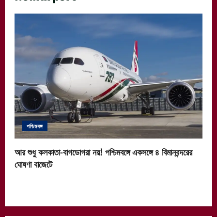
পশ্চিমবঙ্গ
আর শুধু কলকাতা-বাগডোগরা নয়! পশ্চিমবঙ্গে একসঙ্গে ৪ বিমানবন্দরের
ঘোষণা বাজেটে