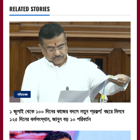
a
RELATED STORIES
v
i
g
a
t
i
o
পশ্চিমবঙ্গ
n
১ জুলাই থেকে ১০০ দিনের কাজের বদলে নতুন প্রকল্প! বছরে মিলবে
১২৫ দিনের কর্মসংস্থান, জানুন বড় ১০ পরিবর্তন