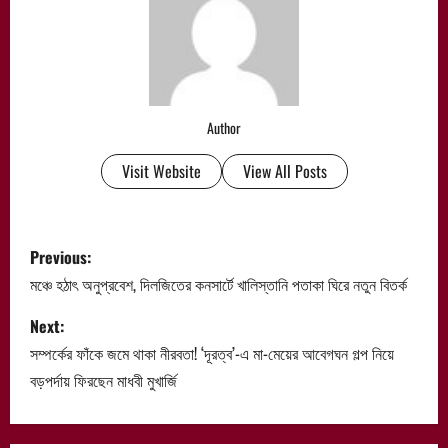
Author
Visit Website
View All Posts
P
Previous:
o
মঞ্চে হঠাৎ অনুপ্রবেশ, দিলজিতের কনসার্টে খালিস্তানি পতাকা ঘিরে নতুন বিতর্ক
s
Next:
সম্পর্কের ফাঁকে জমে থাকা নীরবতা! ‘দূরত্ব’-এ মা-মেয়ের আবেগঘন গল্প নিয়ে
t
বড়পর্দায় ফিরছেন মাধবী মুখার্জি
n