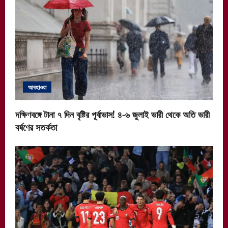
আবহাওয়া
দক্ষিণবঙ্গে টানা ৭ দিন বৃষ্টির পূর্বাভাস! ৪-৬ জুলাই ভারী থেকে অতি ভারী
বর্ষণের সতর্কতা