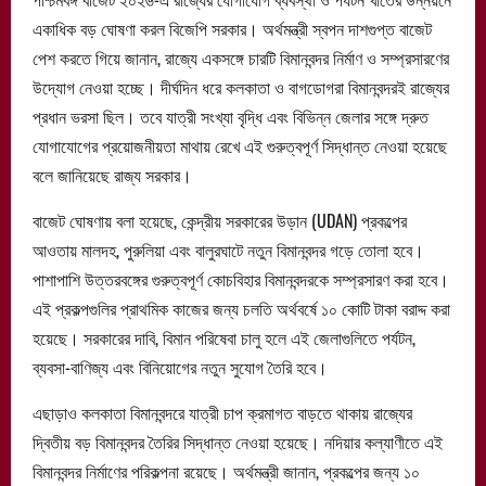
একাধিক বড় ঘোষণা করল বিজেপি সরকার। অর্থমন্ত্রী স্বপন দাশগুপ্ত বাজেট
পেশ করতে গিয়ে জানান, রাজ্যে একসঙ্গে চারটি বিমানবন্দর নির্মাণ ও সম্প্রসারণের
উদ্যোগ নেওয়া হচ্ছে। দীর্ঘদিন ধরে কলকাতা ও বাগডোগরা বিমানবন্দরই রাজ্যের
প্রধান ভরসা ছিল। তবে যাত্রী সংখ্যা বৃদ্ধি এবং বিভিন্ন জেলার সঙ্গে দ্রুত
যোগাযোগের প্রয়োজনীয়তা মাথায় রেখে এই গুরুত্বপূর্ণ সিদ্ধান্ত নেওয়া হয়েছে
বলে জানিয়েছে রাজ্য সরকার।
বাজেট ঘোষণায় বলা হয়েছে, কেন্দ্রীয় সরকারের উড়ান (UDAN) প্রকল্পের
আওতায় মালদহ, পুরুলিয়া এবং বালুরঘাটে নতুন বিমানবন্দর গড়ে তোলা হবে।
পাশাপাশি উত্তরবঙ্গের গুরুত্বপূর্ণ কোচবিহার বিমানবন্দরকে সম্প্রসারণ করা হবে।
এই প্রকল্পগুলির প্রাথমিক কাজের জন্য চলতি অর্থবর্ষে ১০ কোটি টাকা বরাদ্দ করা
হয়েছে। সরকারের দাবি, বিমান পরিষেবা চালু হলে এই জেলাগুলিতে পর্যটন,
ব্যবসা-বাণিজ্য এবং বিনিয়োগের নতুন সুযোগ তৈরি হবে।
এছাড়াও কলকাতা বিমানবন্দরে যাত্রী চাপ ক্রমাগত বাড়তে থাকায় রাজ্যের
দ্বিতীয় বড় বিমানবন্দর তৈরির সিদ্ধান্ত নেওয়া হয়েছে। নদিয়ার কল্যাণীতে এই
বিমানবন্দর নির্মাণের পরিকল্পনা রয়েছে। অর্থমন্ত্রী জানান, প্রকল্পের জন্য ১০