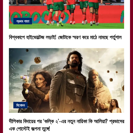
প্রথম পাতা
বিশ্বকাপে হাইভোল্টেজ লড়াই! জোটাকে স্মরণ করে মাঠে নামছে পর্তুগাল
বিনোদন
দীপিকার বিদায়ের পর ‘কল্কি ২’-এর নতুন নায়িকা কি আলিয়া? প্রভাসের
এক পোস্টেই জল্পনা তুঙ্গে!