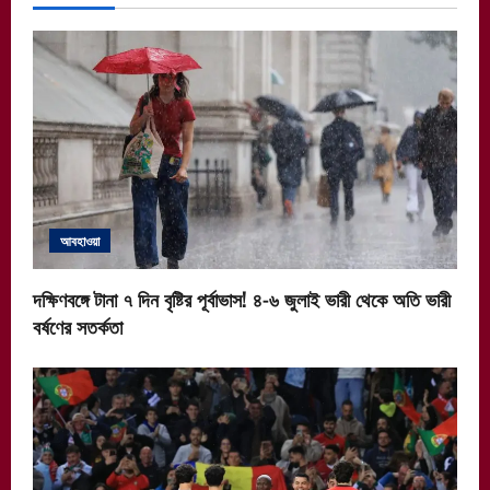
আবহাওয়া
দক্ষিণবঙ্গে টানা ৭ দিন বৃষ্টির পূর্বাভাস! ৪-৬ জুলাই ভারী থেকে অতি ভারী
বর্ষণের সতর্কতা