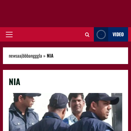
VIDEO
Primary
Menu
newsaajbbbangggla
»
NIA
NIA