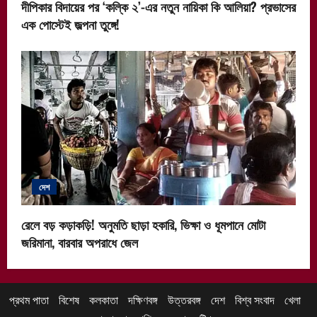
দীপিকার বিদায়ের পর ‘কল্কি ২’-এর নতুন নায়িকা কি আলিয়া? প্রভাসের
এক পোস্টেই জল্পনা তুঙ্গে!
দেশ
রেলে বড় কড়াকড়ি! অনুমতি ছাড়া হকারি, ভিক্ষা ও ধূমপানে মোটা
জরিমানা, বারবার অপরাধে জেল
প্রথম পাতা
বিশেষ
কলকাতা
দক্ষিণবঙ্গ
উত্তরবঙ্গ
দেশ
বিশ্ব সংবাদ
খেলা