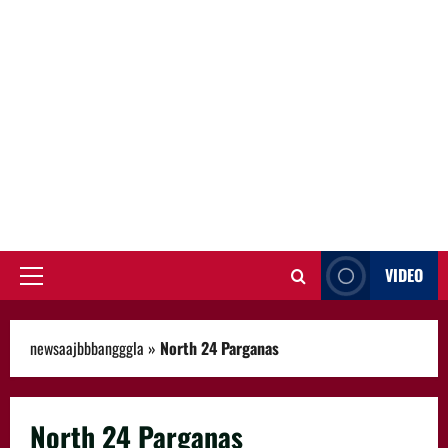
VIDEO
Primary
Menu
newsaajbbbangggla
»
North 24 Parganas
North 24 Parganas