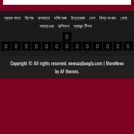
প্রথম পাতা
বিশেষ
কলকাতা
দক্ষিণবঙ্গ
উত্তরবঙ্গ
দেশ
বিশ্ব সংবাদ
খেলা
আবহাওয়া
রাশিফল
স্বাস্থ্য টিপস
উত্তরবঙ্গ
 খবর
েদিনীপুর খবর
়গ্রাম খবর
পুরুলিয়া খবর
বাঁকুড়া খবর
পশ্চিম বর্ধমান খবর
পূর্ব বর্ধমান খবর
বীরভূম খবর
মুর্শিদাবাদ খবর
কোচবিহার নিউজ
আলিপুরদুয়ার খবর
জলপাইগুড়ি খবর
শিলিগুড়ি খবর
উত্তর দিনাজপু
দক্ষিণ দি
মাল
Copyright © All rights reserved. newsaajbangla.com
|
MoreNews
by AF themes.