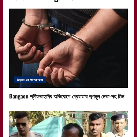
উত্তর ২৪ পরগনা খবর
Bangaon শ্লীলতাহানির অভিযোগে গ্রেফতার তৃণমূল নেতা-সহ তিন